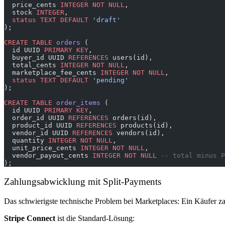
  price_cents 
INTEGER
 NOT NULL
,
  stock 
INTEGER
,
  status
 TEXT
 DEFAULT
 'draft'
);
CREATE
 TABLE
 orders
 (
  id UUID 
PRIMARY KEY
,
  buyer_id UUID 
REFERENCES
 users(id),
  total_cents 
INTEGER
 NOT NULL
,
  marketplace_fee_cents 
INTEGER
 NOT NULL
,
  status
 TEXT
 DEFAULT
 'pending'
);
CREATE
 TABLE
 order_items
 (
  id UUID 
PRIMARY KEY
,
  order_id UUID 
REFERENCES
 orders(id),
  product_id UUID 
REFERENCES
 products(id),
  vendor_id UUID 
REFERENCES
 vendors(id),
  quantity 
INTEGER
 NOT NULL
,
  unit_price_cents 
INTEGER
 NOT NULL
,
  vendor_payout_cents 
INTEGER
 NOT NULL
 -- total minus P
);
Zahlungsabwicklung mit Split-Payments
Das schwierigste technische Problem bei Marketplaces: Ein Käufer za
Stripe Connect
ist die Standard-Lösung: