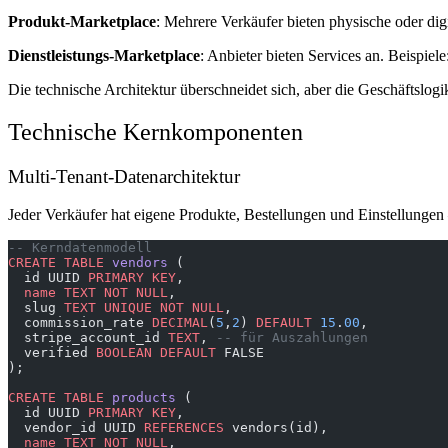
Produkt-Marketplace
: Mehrere Verkäufer bieten physische oder di
Dienstleistungs-Marketplace
: Anbieter bieten Services an. Beispie
Die technische Architektur überschneidet sich, aber die Geschäftslogik
Technische Kernkomponenten
Multi-Tenant-Datenarchitektur
Jeder Verkäufer hat eigene Produkte, Bestellungen und Einstellungen
-- Kerndatenmodell
CREATE
 TABLE
 vendors
 (
  id UUID 
PRIMARY KEY
,
  name
 TEXT
 NOT NULL
,
  slug 
TEXT
 UNIQUE
 NOT NULL
,
  commission_rate 
DECIMAL
(
5
,
2
) 
DEFAULT
 15
.
00
,
  stripe_account_id 
TEXT
, 
-- für Auszahlungen
  verified 
BOOLEAN
 DEFAULT
 FALSE
);
CREATE
 TABLE
 products
 (
  id UUID 
PRIMARY KEY
,
  vendor_id UUID 
REFERENCES
 vendors(id),
  name
 TEXT
 NOT NULL
,