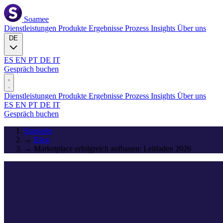
Soamee
Dienstleistungen
Produkte
Ergebnisse
Prozess
Insights
Über uns
DE
ES
EN
PT
DE
IT
Gespräch buchen
Dienstleistungen
Produkte
Ergebnisse
Prozess
Insights
Über uns
ES
EN
PT
DE
IT
Gespräch buchen
Startseite
→
Blog
→
Marketplace erfolgreich aufbauen: Leitfaden 2026