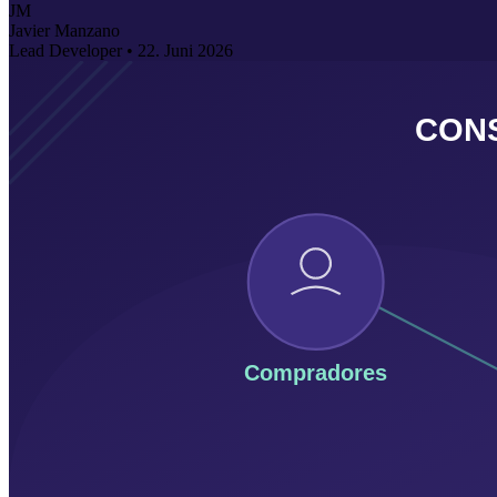
JM
Javier Manzano
Lead Developer •
22. Juni 2026