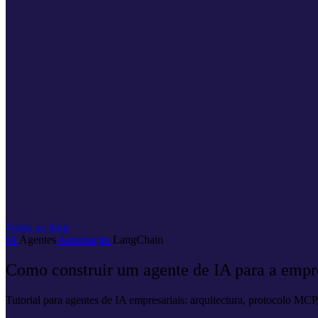
Voltar ao blog
IA
Agentes
Automação
LangChain
Como construir um agente de IA para a empr
Tutorial para agentes de IA empresariais: arquitectura, protocolo MCP