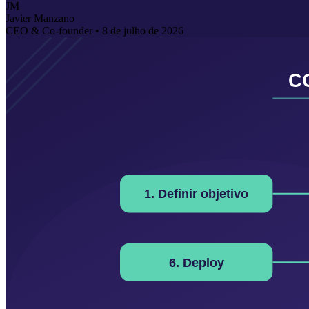
JM
Javier Manzano
CEO & Co-founder •
8 de julho de 2026