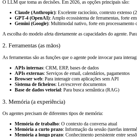
O LLM que toma as decisões. Em 2026, as opções principais são:
Claude (Anthropic)
: Excelente raciocínio, contexto extenso (
GPT-4 (OpenAI)
: Amplo ecossistema de ferramentas, forte e
Gemini (Google)
: Multimodal nativo, forte em processamento 
A escolha do modelo afeta diretamente as capacidades do agente. Para
2. Ferramentas (as mãos)
As ferramentas são as funções que o agente pode invocar para intera
APIs internas
: CRM, ERP, bases de dados
APIs externas
: Serviços de email, calendários, pagamentos
Browser web
: Para interagir com aplicações sem API
Sistema de ficheiros
: Ler/escrever documentos
Base de dados vetorial
: Para busca semântica (RAG)
3. Memória (a experiência)
Os agentes precisam de diferentes tipos de memória:
Memória de trabalho
: O contexto da conversa atual
Memória a curto prazo
: Informação da sessão (tarefas intermé
Memória a longo prazo
: Conhecimento persistente entre sessõe