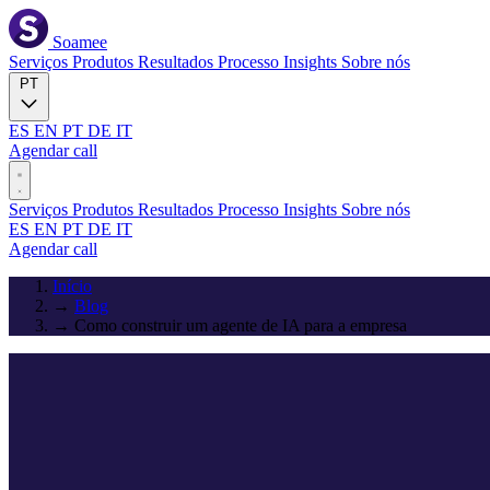
Soamee
Serviços
Produtos
Resultados
Processo
Insights
Sobre nós
PT
ES
EN
PT
DE
IT
Agendar call
Serviços
Produtos
Resultados
Processo
Insights
Sobre nós
ES
EN
PT
DE
IT
Agendar call
Início
→
Blog
→
Como construir um agente de IA para a empresa