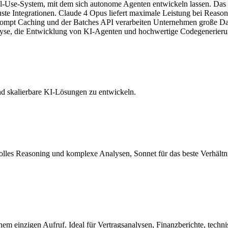
ool-Use-System, mit dem sich autonome Agenten entwickeln lassen. Das
te Integrationen. Claude 4 Opus liefert maximale Leistung bei Reasoni
rompt Caching und der Batches API verarbeiten Unternehmen große Dat
lyse, die Entwicklung von KI-Agenten und hochwertige Codegenerieru
nd skalierbare KI-Lösungen zu entwickeln.
olles Reasoning und komplexe Analysen, Sonnet für das beste Verhältn
nem einzigen Aufruf. Ideal für Vertragsanalysen, Finanzberichte, te