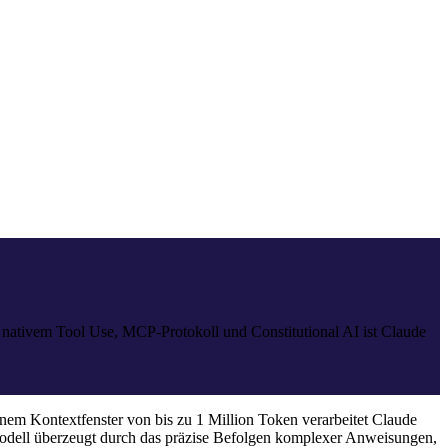
 nativem Tool Use, MCP-Protokoll und Constitutional AI ist Claude
nem Kontextfenster von bis zu 1 Million Token verarbeitet Claude
 Modell überzeugt durch das präzise Befolgen komplexer Anweisungen,