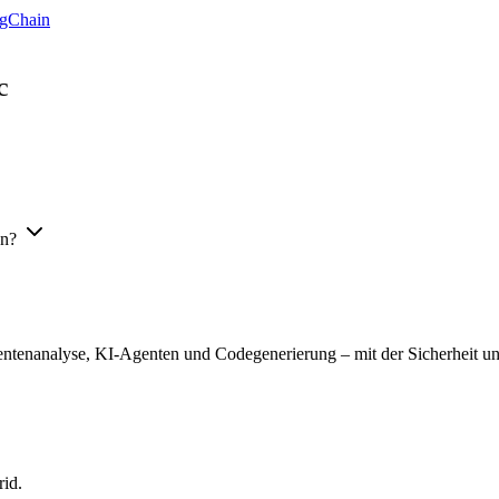
gChain
c
en?
ntenanalyse, KI-Agenten und Codegenerierung – mit der Sicherheit und
id.