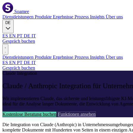
Soamee
Dienstleistungen
Produkte
Ergebnisse
Prozess
Insights
Über uns
DE
ES
EN
PT
DE
IT
Gespräch buchen
Dienstleistungen
Produkte
Ergebnisse
Prozess
Insights
Über uns
ES
EN
PT
DE
IT
Gespräch buchen
Claude Integration
Claude / Anthropic
Integration für Unterneh
Wir implementieren Claude, das sicherste und leistungsfähigste KI-
ideal für die Analyse langer Dokumente, die Entwicklung von Agent
Kostenlose Beratung buchen
Funktionen ansehen
Die Integration von Claude (Anthropic) in Unternehmensumgebungen b
komplette Dokumente mit Hunderten von Seiten in einem einzigen Aufr