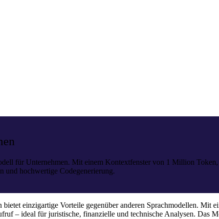
men
Modell für Unternehmen. Mit einem Kontextfenster von 1 Million Token,
en und hochwertige Codegenerierung.
ietet einzigartige Vorteile gegenüber anderen Sprachmodellen. Mit ei
uf – ideal für juristische, finanzielle und technische Analysen. Das