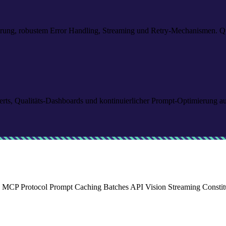
ung, robustem Error Handling, Streaming und Retry-Mechanismen. Quali
erts, Qualitäts-Dashboards und kontinuierlicher Prompt-Optimierung a
e
MCP Protocol
Prompt Caching
Batches API
Vision
Streaming
Constit