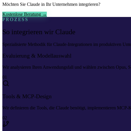
Möchten Sie Claude in Ihr Unternehmen integrieren?
Kostenlose Beratung →
PROZESS
So integrieren wir Claude
Spezialisierte Methodik für Claude-Integrationen im produktiven Unt
Evaluierung & Modellauswahl
Wir analysieren Ihren Anwendungsfall und wählen zwischen Opus, Son
01
Tools & MCP-Design
Wir definieren die Tools, die Claude benötigt, implementieren MCP-
02