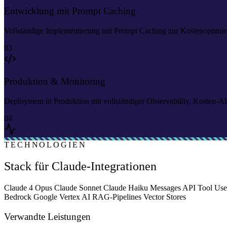
Entwicklung mit Prompt Caching
Vollständige Implementierung mit Prompt Caching zur Kostenoptimier
03
Produktion & Monitoring
Deployment in Produktion mit vollständiger Observability, Kosten-Al
04
TECHNOLOGIEN
Stack für Claude-Integrationen
Claude 4 Opus
Claude Sonnet
Claude Haiku
Messages API
Tool Us
Bedrock
Google Vertex AI
RAG-Pipelines
Vector Stores
Verwandte Leistungen