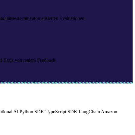
tätstests mit automatisierten Evaluationen.
uf Basis von realem Feedback.
utional AI
Python SDK
TypeScript SDK
LangChain
Amazon