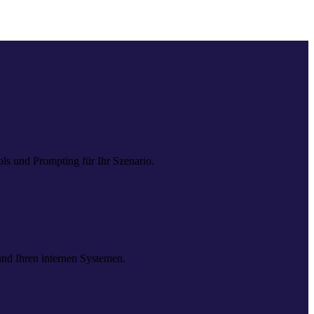
ls und Prompting für Ihr Szenario.
und Ihren internen Systemen.