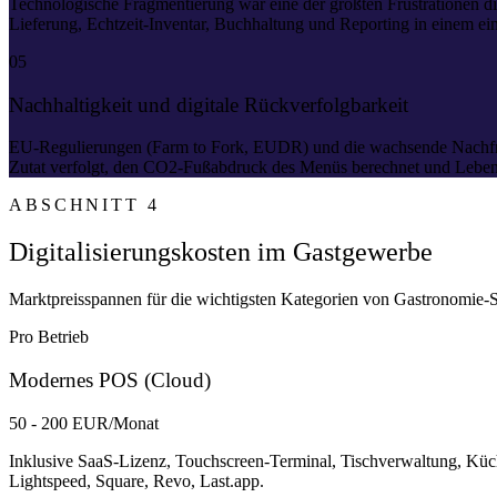
Technologische Fragmentierung war eine der größten Frustrationen di
Lieferung, Echtzeit-Inventar, Buchhaltung und Reporting in einem e
05
Nachhaltigkeit und digitale Rückverfolgbarkeit
EU-Regulierungen (Farm to Fork, EUDR) und die wachsende Nachfrage
Zutat verfolgt, den CO2-Fußabdruck des Menüs berechnet und Lebens
ABSCHNITT 4
Digitalisierungskosten im Gastgewerbe
Marktpreisspannen für die wichtigsten Kategorien von Gastronomie-S
Pro Betrieb
Modernes POS (Cloud)
50 - 200 EUR/Monat
Inklusive SaaS-Lizenz, Touchscreen-Terminal, Tischverwaltung, Küc
Lightspeed, Square, Revo, Last.app.