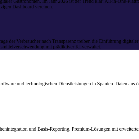
gitaler Gastronomen. Im Jahr 2026 ist der Trend klar: All-in-One-Plat
inzigen Dashboard vereinen.
 der Verbraucher nach Transparenz treiben die Einführung digitaler R
mittelverschwendung mit prädiktiver KI verwaltet.
oftware und technologischen Dienstleistungen in Spanien. Daten aus ö
henintegration und Basis-Reporting. Premium-Lösungen mit erweitert