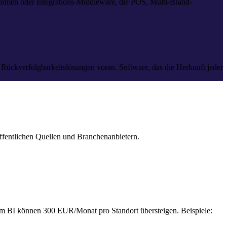
tformen oder Integrations-Middleware, die POS, Multi-Brand-
ückverfolgbarkeitslösungen voran. Software, das die Herkunft jeder
ffentlichen Quellen und Branchenanbietern.
em BI können 300 EUR/Monat pro Standort übersteigen. Beispiele: