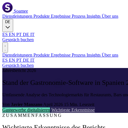
Soamee
Dienstleistungen
Produkte
Ergebnisse
Prozess
Insights
Über uns
DE
ES
EN
PT
DE
IT
Gespräch buchen
Dienstleistungen
Produkte
Ergebnisse
Prozess
Insights
Über uns
ES
EN
PT
DE
IT
Gespräch buchen
Jahresbericht 2026
Stand der
Gastronomie-Software
in Spanien 
Umfassende Analyse des Technologiemarkts für Restaurants, Bars und
Von
Javier Manzano
April 2026
15 Min. Lesezeit
Gastgewerbe digitalisieren
Wichtigste Erkenntnisse
ZUSAMMENFASSUNG
Wichtigste Erkenntnisse des Berichts