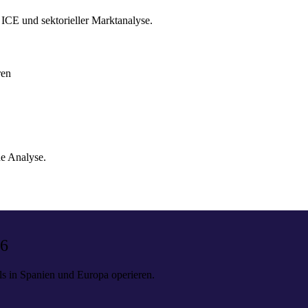
ICE und sektorieller Marktanalyse.
ren
e Analyse.
26
ls in Spanien und Europa operieren.