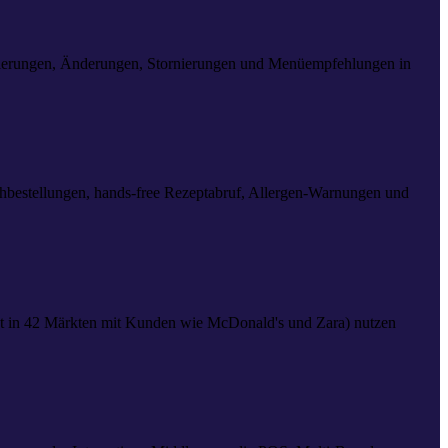
servierungen, Änderungen, Stornierungen und Menüempfehlungen in
hbestellungen, hands-free Rezeptabruf, Allergen-Warnungen und
etzt in 42 Märkten mit Kunden wie McDonald's und Zara) nutzen