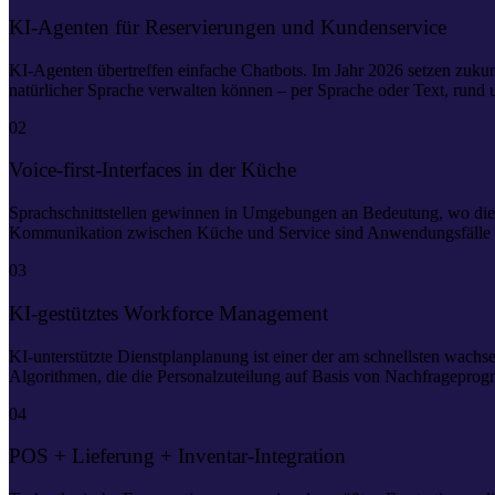
KI-Agenten für Reservierungen und Kundenservice
KI-Agenten übertreffen einfache Chatbots. Im Jahr 2026 setzen zuku
natürlicher Sprache verwalten können – per Sprache oder Text, rund 
02
Voice-first-Interfaces in der Küche
Sprachschnittstellen gewinnen in Umgebungen an Bedeutung, wo die 
Kommunikation zwischen Küche und Service sind Anwendungsfälle 
03
KI-gestütztes Workforce Management
KI-unterstützte Dienstplanplanung ist einer der am schnellsten wach
Algorithmen, die die Personalzuteilung auf Basis von Nachfrageprogn
04
POS + Lieferung + Inventar-Integration