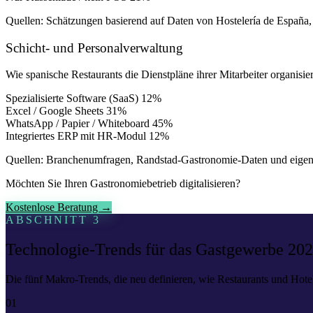
Quellen: Schätzungen basierend auf Daten von Hostelería de España, 
Schicht- und Personalverwaltung
Wie spanische Restaurants die Dienstpläne ihrer Mitarbeiter organisie
Spezialisierte Software (SaaS)
12%
Excel / Google Sheets
31%
WhatsApp / Papier / Whiteboard
45%
Integriertes ERP mit HR-Modul
12%
Quellen: Branchenumfragen, Randstad-Gastronomie-Daten und eigen
Möchten Sie Ihren Gastronomiebetrieb digitalisieren?
Kostenlose Beratung →
ABSCHNITT 3
Technologie-Trends für das Gastgewerbe 20
Die fünf Makro-Trends, die neu definieren, wie Restaurants und Hote
01