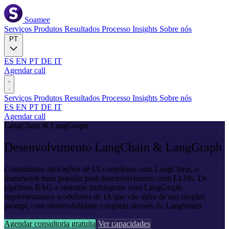
Soamee
Serviços
Produtos
Resultados
Processo
Insights
Sobre nós
PT
ES
EN
PT
DE
IT
Agendar call
Serviços
Produtos
Resultados
Processo
Insights
Sobre nós
ES
EN
PT
DE
IT
Agendar call
LangChain & LangGraph
Desenvolvimento
LangChain & LangGraph
Construímos aplicações de IA complexas com LangChain, o
framework mais popular para desenvolvimento com LLMs. De
pipelines RAG a sistemas multiagente com LangGraph,
implementamos workflows de IA que vão além de um simples
prompt, com observabilidade completa através do LangSmith.
Agendar consultoria gratuita
Ver capacidades