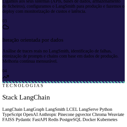
Ligamos aos seus sistemas (APIs, bases de dados, armazenamento
de ficheiros), configuramos o LangSmith para produção e fazemos o
deploy com monitorização de custos e latência.
03
Iteração orientada por dados
Análise de traces reais no LangSmith, identificação de falhas,
otimização de prompts e chains com base em dados de produção.
Melhoria contínua mensurável.
04
TECNOLOGIAS
Stack LangChain
LangChain
LangGraph
LangSmith
LCEL
LangServe
Python
TypeScript
OpenAI
Anthropic
Pinecone
pgvector
Chroma
Weaviate
FAISS
Pydantic
FastAPI
Redis
PostgreSQL
Docker
Kubernetes