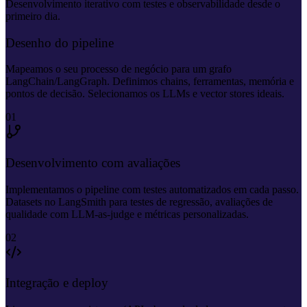
Desenvolvimento iterativo com testes e observabilidade desde o
primeiro dia.
Desenho do pipeline
Mapeamos o seu processo de negócio para um grafo
LangChain/LangGraph. Definimos chains, ferramentas, memória e
pontos de decisão. Selecionamos os LLMs e vector stores ideais.
01
Desenvolvimento com avaliações
Implementamos o pipeline com testes automatizados em cada passo.
Datasets no LangSmith para testes de regressão, avaliações de
qualidade com LLM-as-judge e métricas personalizadas.
02
Integração e deploy