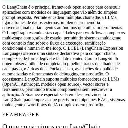
O LangChain é o principal framework open source para construir
aplicações com modelos de linguagem que vão além do simples
prompt-resposta. Permite encadear múltiplas chamadas a LLMs,
ligar a fontes de dados externas, implementar memória
conversacional e criar agentes autónomos que utilizam ferramentas.
O LangGraph estende estas capacidades para workflows complexos
multi-etapa com grafos de estado, permitindo sistemas multiagente
com controlo fino sobre o fluxo de execução, ramificação
condicional e human-in-the-loop. O LCEL (LangChain Expression
Language) oferece uma sintaxe declarativa para compor chains
complexas de forma legível e fácil de manter. Com o LangSmith
obtém observabilidade completa do pipeline: traces detalhados de
cada passo, métricas de latência e custo, avaliações de qualidade
automatizadas e ferramentas de debugging em produção. O
ecossistema LangChain suporta múltiplos fornecedores de LLMs
(OpenAI, Anthropic, modelos open source), vector stores e
ferramentas, permitindo trocar componentes sem reescrever a
aplicação. A Soamee é especializada em desenvolvimento
LangChain para empresas que precisam de pipelines RAG, sistemas
multiagente e workflows de IA complexos em produção.
FRAMEWORK
O que construímos com LangChain