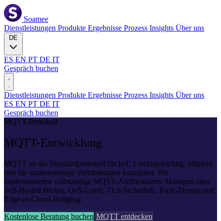
Soamee
Dienstleistungen
Produkte
Ergebnisse
Prozess
Insights
Über uns
DE
ES
EN
PT
DE
IT
Gespräch buchen
Dienstleistungen
Produkte
Ergebnisse
Prozess
Insights
Über uns
ES
EN
PT
DE
IT
Gespräch buchen
MQTT-Protokoll
MQTT
-Entwicklung
MQTT ist das Standardprotokoll für IoT. Leichtgewichtig, effizient
und für unzuverlässige Verbindungen konzipiert. Wir
implementieren vollständige MQTT-Architekturen: Managed oder
Self-Hosted Broker, QoS-Level, TLS-Sicherheit, Topic-Design und
Edge-to-Cloud-Bridging.
Kostenlose Beratung buchen
MQTT entdecken