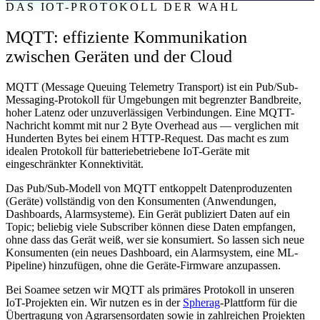
DAS IOT-PROTOKOLL DER WAHL
MQTT: effiziente Kommunikation
zwischen Geräten und der Cloud
MQTT (Message Queuing Telemetry Transport) ist ein Pub/Sub-
Messaging-Protokoll für Umgebungen mit begrenzter Bandbreite,
hoher Latenz oder unzuverlässigen Verbindungen. Eine MQTT-
Nachricht kommt mit nur 2 Byte Overhead aus — verglichen mit
Hunderten Bytes bei einem HTTP-Request. Das macht es zum
idealen Protokoll für batteriebetriebene IoT-Geräte mit
eingeschränkter Konnektivität.
Das Pub/Sub-Modell von MQTT entkoppelt Datenproduzenten
(Geräte) vollständig von den Konsumenten (Anwendungen,
Dashboards, Alarmsysteme). Ein Gerät publiziert Daten auf ein
Topic; beliebig viele Subscriber können diese Daten empfangen,
ohne dass das Gerät weiß, wer sie konsumiert. So lassen sich neue
Konsumenten (ein neues Dashboard, ein Alarmsystem, eine ML-
Pipeline) hinzufügen, ohne die Geräte-Firmware anzupassen.
Bei Soamee setzen wir MQTT als primäres Protokoll in unseren
IoT-Projekten ein. Wir nutzen es in der
Spherag
-Plattform für die
Übertragung von Agrarsensordaten sowie in zahlreichen Projekten