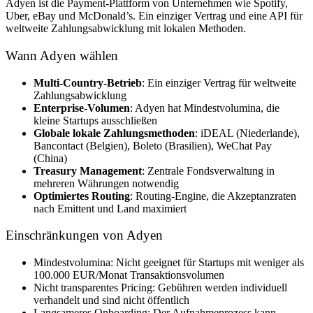
Adyen ist die Payment-Plattform von Unternehmen wie Spotify,
Uber, eBay und McDonald’s. Ein einziger Vertrag und eine API für
weltweite Zahlungsabwicklung mit lokalen Methoden.
Wann Adyen wählen
Multi-Country-Betrieb
: Ein einziger Vertrag für weltweite
Zahlungsabwicklung
Enterprise-Volumen
: Adyen hat Mindestvolumina, die
kleine Startups ausschließen
Globale lokale Zahlungsmethoden
: iDEAL (Niederlande),
Bancontact (Belgien), Boleto (Brasilien), WeChat Pay
(China)
Treasury Management
: Zentrale Fondsverwaltung in
mehreren Währungen notwendig
Optimiertes Routing
: Routing-Engine, die Akzeptanzraten
nach Emittent und Land maximiert
Einschränkungen von Adyen
Mindestvolumina: Nicht geeignet für Startups mit weniger als
100.000 EUR/Monat Transaktionsvolumen
Nicht transparentes Pricing: Gebühren werden individuell
verhandelt und sind nicht öffentlich
Langsameres Onboarding: Der Aufnahmeprozess kann