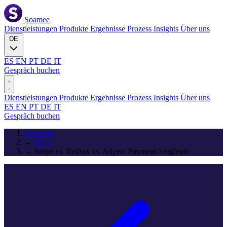
Soamee
Dienstleistungen
Produkte
Ergebnisse
Prozess
Insights
Über uns
DE
ES
EN
PT
DE
IT
Gespräch buchen
Dienstleistungen
Produkte
Ergebnisse
Prozess
Insights
Über uns
ES
EN
PT
DE
IT
Gespräch buchen
Startseite
→
Blog
→
Stripe vs. Redsys vs. Adyen: Payment-Vergleich