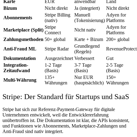
Karte
EUR
anwendbar
Land
Bizum
Nicht direkt
Ja (integriert)
Nicht direkt
Stripe Billing
Manuell
Adyen for
Abonnements
(nativ)
(Tokenisierung)
Platforms
Stripe
Adyen for
Marketplace (Split)
Nicht nativ
Connect
Platforms
Zahlungsmethoden
50+ global
Karte + Bizum
200+ global
Grundlegend
Anti-Fraud ML
Stripe Radar
RevenueProtect
(Regeln)
Dokumentation
Ausgezeichnet
Verbessert
Gut
Integration-
1-2 Tage
3-7 Tage
2-5 Tage
Zeitaufwand
(Basis)
(Basis)
(Basis)
135+
Nur EUR
150+
Multi-Währung
Währungen
(hauptsächlich)
Währungen
Stripe: Der Standard für Startups und SaaS
Stripe hat sich zur Referenz-Payment-Gateway für digitale
Unternehmen entwickelt, weil die Entwicklererfahrung
unübertroffen ist. Die Dokumentation ist klar, die APIs konsistent,
und Funktionen wie Abonnements, Marketplace-Zahlungen und
Anti-Fraud sind nativ integriert.