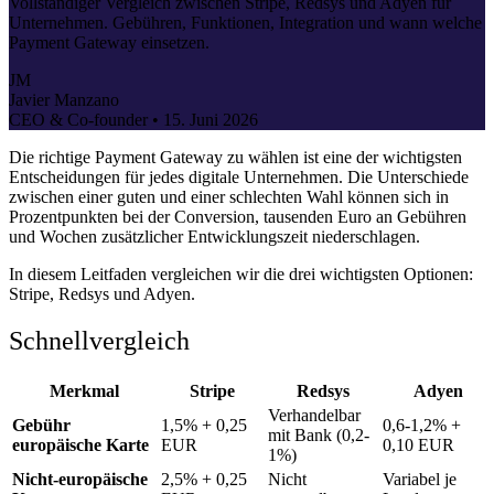
Vollständiger Vergleich zwischen Stripe, Redsys und Adyen für
Unternehmen. Gebühren, Funktionen, Integration und wann welche
Payment Gateway einsetzen.
JM
Javier Manzano
CEO & Co-founder •
15. Juni 2026
Die richtige Payment Gateway zu wählen ist eine der wichtigsten
Entscheidungen für jedes digitale Unternehmen. Die Unterschiede
zwischen einer guten und einer schlechten Wahl können sich in
Prozentpunkten bei der Conversion, tausenden Euro an Gebühren
und Wochen zusätzlicher Entwicklungszeit niederschlagen.
In diesem Leitfaden vergleichen wir die drei wichtigsten Optionen:
Stripe, Redsys und Adyen.
Schnellvergleich
Merkmal
Stripe
Redsys
Adyen
Verhandelbar
Gebühr
1,5% + 0,25
0,6-1,2% +
mit Bank (0,2-
europäische Karte
EUR
0,10 EUR
1%)
Nicht-europäische
2,5% + 0,25
Nicht
Variabel je