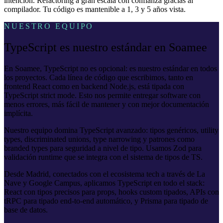
intención. Refactoring a gran escala con confianza gracias al
compilador. Tu código es mantenible a 1, 3 y 5 años vista.
NUESTRO EQUIPO
TypeScript es nuestro estándar en Soamee
En Soamee, TypeScript no es opcional: es nuestro estándar en todos
los proyectos. Cada línea de código que escribimos, tanto en
frontend React como en backend Node.js, está tipada con
TypeScript strict mode. Esto nos permite entregar software con
menos errores, más fácil de mantener y con mejor documentación
implícita.
Nuestro equipo domina TypeScript avanzado: tipos genéricos, utility
types, discriminated unions, type narrowing y patrones como
branded types para seguridad a nivel de tipo. Usamos Zod para
validación runtime que se integra con el sistema de tipos de TS.
Desde Madrid, conectados con el ecosistema tech a través de La
Nave y Google Campus, aplicamos TypeScript en todo el stack:
React con tipos precisos para props, hooks custom tipados, APIs con
tRPC para tipado end-to-end automático, y Prisma para tipado de
base de datos.