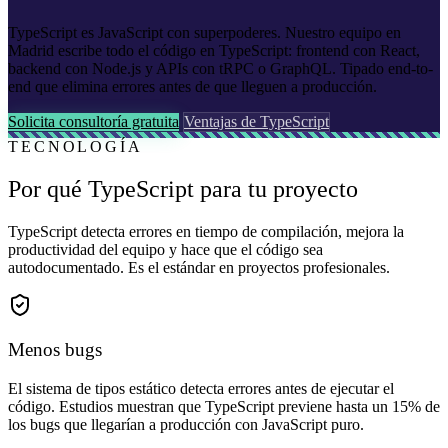
TypeScript es JavaScript con superpoderes. Nuestro equipo en
Madrid escribe todo el código en TypeScript: frontend con React,
backend con Node.js y APIs con tRPC o GraphQL. Tipado end-to-
end que elimina errores antes de que lleguen a producción.
Solicita consultoría gratuita
Ventajas de TypeScript
TECNOLOGÍA
Por qué TypeScript para tu proyecto
TypeScript detecta errores en tiempo de compilación, mejora la
productividad del equipo y hace que el código sea
autodocumentado. Es el estándar en proyectos profesionales.
Menos bugs
El sistema de tipos estático detecta errores antes de ejecutar el
código. Estudios muestran que TypeScript previene hasta un 15% de
los bugs que llegarían a producción con JavaScript puro.