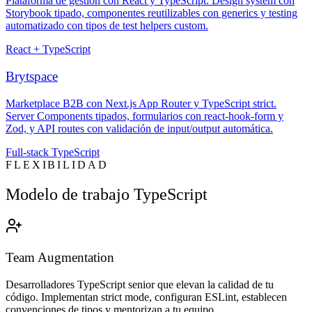
Plataforma de gestión con React y TypeScript. Design system con
Storybook tipado, componentes reutilizables con generics y testing
automatizado con tipos de test helpers custom.
React + TypeScript
Brytspace
Marketplace B2B con Next.js App Router y TypeScript strict.
Server Components tipados, formularios con react-hook-form y
Zod, y API routes con validación de input/output automática.
Full-stack TypeScript
FLEXIBILIDAD
Modelo de trabajo TypeScript
Team Augmentation
Desarrolladores TypeScript senior que elevan la calidad de tu
código. Implementan strict mode, configuran ESLint, establecen
convenciones de tipos y mentorizan a tu equipo.