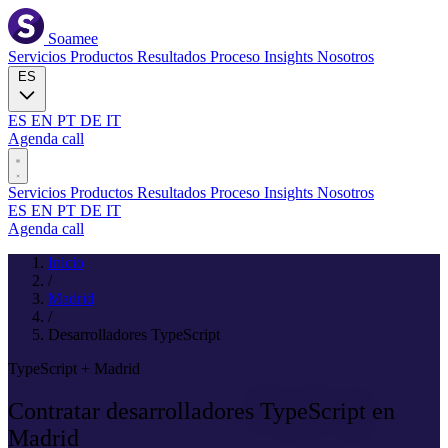
Soamee
Servicios
Productos
Resultados
Proceso
Insights
Nosotros
ES
ES
EN
PT
DE
IT
Agenda call
Servicios
Productos
Resultados
Proceso
Insights
Nosotros
ES
EN
PT
DE
IT
Agenda call
Inicio
/
Madrid
/
Desarrolladores TypeScript
TypeScript + Madrid
Contratar desarrolladores
TypeScript
en
Madrid