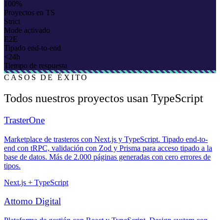
100%
Proyectos en TS
Strict
Mode activado
E2E
Tipado end-to-end
<24h
Tiempo de respuesta
CASOS DE ÉXITO
Todos nuestros proyectos usan TypeScript
TrasterOne
Marketplace de trasteros con Next.js y TypeScript. Tipado end-to-
end con tRPC, validación con Zod y Prisma para acceso tipado a la
base de datos. Más de 2.000 páginas generadas con cero errores de
tipos.
Next.js + TypeScript
Attomo Digital