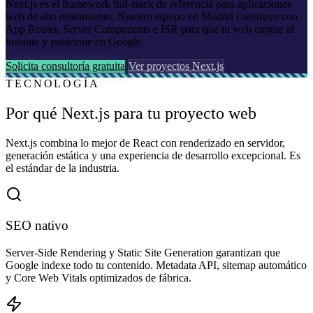
Next.js es el framework full-stack de referencia para aplicaciones
web de alto rendimiento. Nuestro equipo en Madrid construye con
App Router, Server Components e ISR para que tu web cargue al
instante y posicione en Google.
Solicita consultoría gratuita
Ver proyectos Next.js
TECNOLOGÍA
Por qué Next.js para tu proyecto web
Next.js combina lo mejor de React con renderizado en servidor,
generación estática y una experiencia de desarrollo excepcional. Es
el estándar de la industria.
SEO nativo
Server-Side Rendering y Static Site Generation garantizan que
Google indexe todo tu contenido. Metadata API, sitemap automático
y Core Web Vitals optimizados de fábrica.