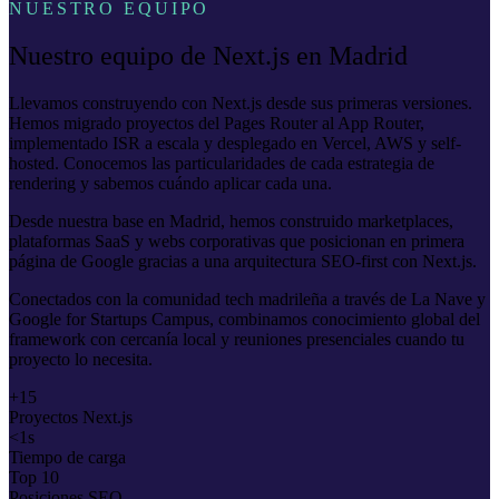
NUESTRO EQUIPO
Nuestro equipo de Next.js en Madrid
Llevamos construyendo con Next.js desde sus primeras versiones.
Hemos migrado proyectos del Pages Router al App Router,
implementado ISR a escala y desplegado en Vercel, AWS y self-
hosted. Conocemos las particularidades de cada estrategia de
rendering y sabemos cuándo aplicar cada una.
Desde nuestra base en Madrid, hemos construido marketplaces,
plataformas SaaS y webs corporativas que posicionan en primera
página de Google gracias a una arquitectura SEO-first con Next.js.
Conectados con la comunidad tech madrileña a través de La Nave y
Google for Startups Campus, combinamos conocimiento global del
framework con cercanía local y reuniones presenciales cuando tu
proyecto lo necesita.
+15
Proyectos Next.js
<1s
Tiempo de carga
Top 10
Posiciones SEO