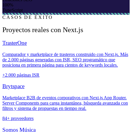
100%
TypeScript
CASOS DE ÉXITO
Proyectos reales con Next.js
TrasterOne
Comparador y marketplace de trasteros construido con Next.js. Más
de 2.000 páginas generadas con ISR, SEO programático que
posiciona en primera página para cientos de keywords locales.
+2.000 páginas ISR
Brytspace
Marketplace B2B de eventos corporativos con Next.js App Router.
Server Components para carga instantánea, búsqueda avanzada con
filtros y sistema de propuestas en tiempo real.
84+ proveedores
Somos Música