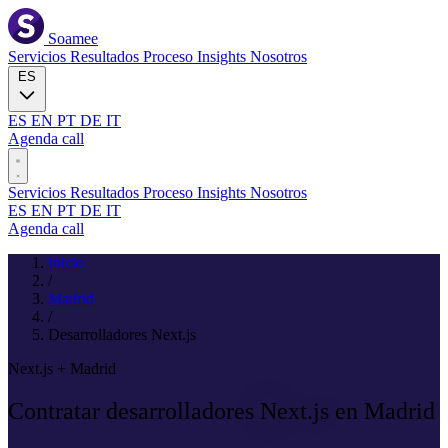
Soamee
Servicios
Resultados
Proceso
Insights
Nosotros
ES
ES
EN
PT
DE
IT
Agenda call
Servicios
Resultados
Proceso
Insights
Nosotros
ES
EN
PT
DE
IT
Agenda call
Inicio
/
Madrid
/
Desarrolladores Next.js
Next.js + Madrid
Contratar desarrolladores
Next.js
en Madrid