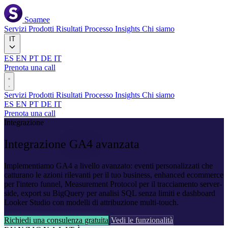
Soamee
Servizi
Prodotti
Risultati
Processo
Insights
Chi siamo
IT
ES
EN
PT
DE
IT
Prenota una call
Servizi
Prodotti
Risultati
Processo
Insights
Chi siamo
ES
EN
PT
DE
IT
Prenota una call
Integrazione
Integrazione
GA4
avanzata
Implementiamo GA4 a livello avanzato: eventi personalizzati che
catturano le azioni rilevanti per il tuo business, enhanced ecommerce
per l'intero funnel, Measurement Protocol per il tracciamento server-
side, export su BigQuery per analisi SQL senza limiti e dashboard
Looker Studio con modelli di attribuzione multi-touch.
Richiedi una consulenza gratuita
Vedi le funzionalità