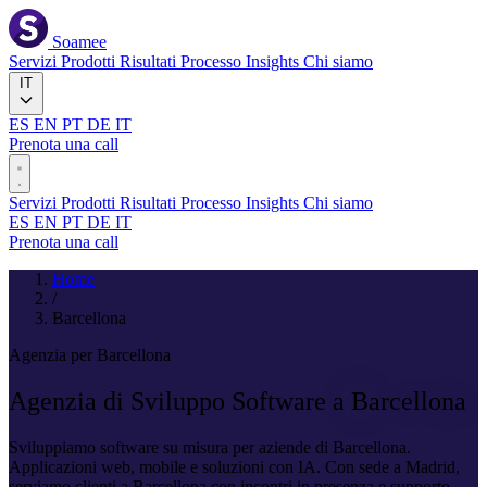
Soamee
Servizi
Prodotti
Risultati
Processo
Insights
Chi siamo
IT
ES
EN
PT
DE
IT
Prenota una call
Servizi
Prodotti
Risultati
Processo
Insights
Chi siamo
ES
EN
PT
DE
IT
Prenota una call
Home
/
Barcellona
Agenzia per Barcellona
Agenzia di Sviluppo Software a
Barcellona
Sviluppiamo software su misura per aziende di Barcellona.
Applicazioni web, mobile e soluzioni con IA. Con sede a Madrid,
serviamo clienti a Barcellona con incontri in presenza e supporto