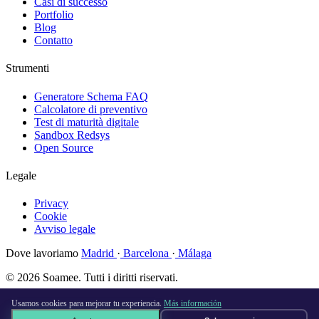
Casi di successo
Portfolio
Blog
Contatto
Strumenti
Generatore Schema FAQ
Calcolatore di preventivo
Test di maturità digitale
Sandbox Redsys
Open Source
Legale
Privacy
Cookie
Avviso legale
Dove lavoriamo
Madrid
·
Barcelona
·
Málaga
© 2026 Soamee. Tutti i diritti riservati.
Fatto con
♥
a Madrid
Usamos cookies para mejorar tu experiencia.
Más información