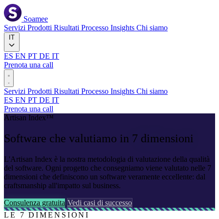
Soamee
Servizi
Prodotti
Risultati
Processo
Insights
Chi siamo
IT
ES
EN
PT
DE
IT
Prenota una call
Servizi
Prodotti
Risultati
Processo
Insights
Chi siamo
ES
EN
PT
DE
IT
Prenota una call
Artisan Index™
Software che valutiamo in
7 dimensioni
L'Artisan Index è la nostra metodologia di valutazione della qualità
del software. Ogni progetto che consegniamo viene valutato nelle 7
dimensioni che definiscono un software veramente eccellente: dal
craftsmanship all'impatto sul business.
Consulenza gratuita
Vedi casi di successo
LE 7 DIMENSIONI