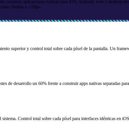
mite construir aplicaciones nativas para iOS, Android, web y desktop 
ciones fluidas a 120fps.
nto superior y control total sobre cada píxel de la pantalla. Un framew
es de desarrollo un 60% frente a construir apps nativas separadas para
sistema. Control total sobre cada píxel para interfaces idénticas en iO