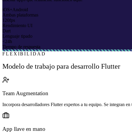
iOS+Android
Ambas plataformas
120fps
Rendimiento UI
Dart
Lenguaje tipado
<24h
Tiempo de respuesta
FLEXIBILIDAD
Modelo de trabajo para desarrollo Flutter
Team Augmentation
Incorpora desarrolladores Flutter expertos a tu equipo. Se integran en 
App llave en mano