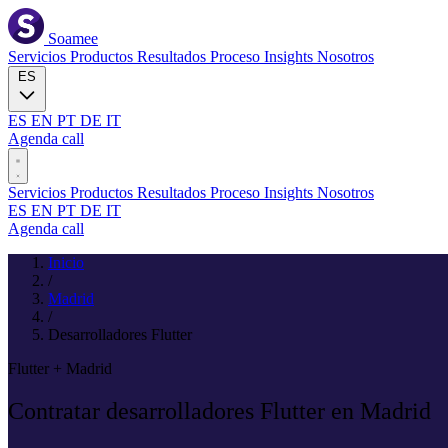
Soamee
Servicios
Productos
Resultados
Proceso
Insights
Nosotros
ES
ES
EN
PT
DE
IT
Agenda call
Servicios
Productos
Resultados
Proceso
Insights
Nosotros
ES
EN
PT
DE
IT
Agenda call
Inicio
/
Madrid
/
Desarrolladores Flutter
Flutter + Madrid
Contratar desarrolladores
Flutter
en Madrid