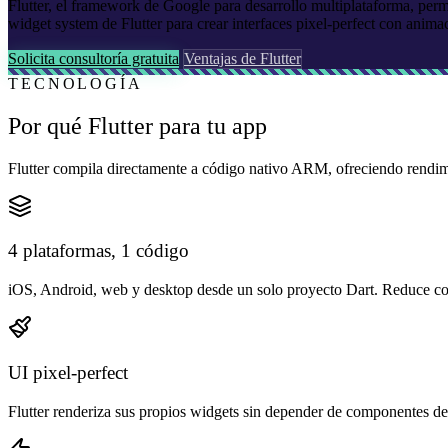
Flutter, el framework de Google para desarrollo multiplataforma, per
widget system de Flutter para crear interfaces pixel-perfect con anima
Solicita consultoría gratuita
Ventajas de Flutter
TECNOLOGÍA
Por qué Flutter para tu app
Flutter compila directamente a código nativo ARM, ofreciendo rendimie
4 plataformas, 1 código
iOS, Android, web y desktop desde un solo proyecto Dart. Reduce cost
UI pixel-perfect
Flutter renderiza sus propios widgets sin depender de componentes del 