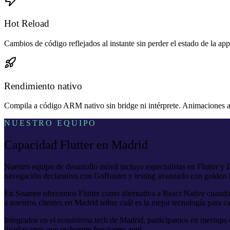
Hot Reload
Cambios de código reflejados al instante sin perder el estado de la ap
Rendimiento nativo
Compila a código ARM nativo sin bridge ni intérprete. Animaciones a
NUESTRO EQUIPO
Capacidad Flutter en Madrid
Nuestro equipo de desarrollo móvil incluye especialistas en Flutter
navegación declarativa con GoRouter y testing avanzado con golden t
En Soamee ofrecemos Flutter como alternativa a React Native cuando 
a nuestros clientes en Madrid sobre cuál es la mejor tecnología para c
Integrados en el ecosistema tech de Madrid, participamos en meetups
diseñar apps que realmente funcionen aquí.