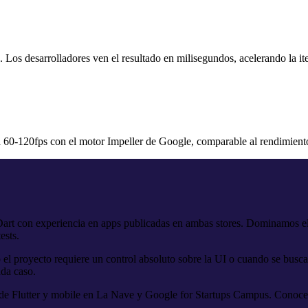
p. Los desarrolladores ven el resultado en milisegundos, acelerando la i
 60-120fps con el motor Impeller de Google, comparable al rendimiento
 y Dart con experiencia en apps publicadas en ambas stores. Dominamos
ests.
el proyecto requiere un control absoluto sobre la UI o cuando se bus
ada caso.
 de Flutter y mobile en La Nave y Google for Startups Campus. Conocemo