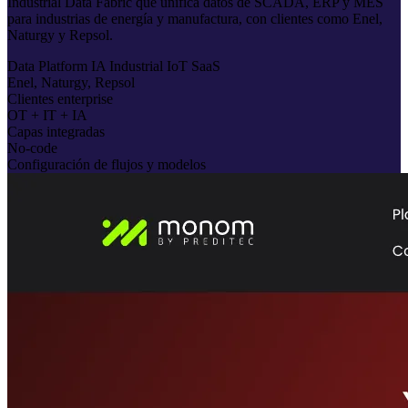
Industrial Data Fabric que unifica datos de SCADA, ERP y MES
para industrias de energía y manufactura, con clientes como Enel,
Naturgy y Repsol.
Data Platform
IA
Industrial
IoT
SaaS
Enel, Naturgy, Repsol
Clientes enterprise
OT + IT + IA
Capas integradas
No-code
Configuración de flujos y modelos