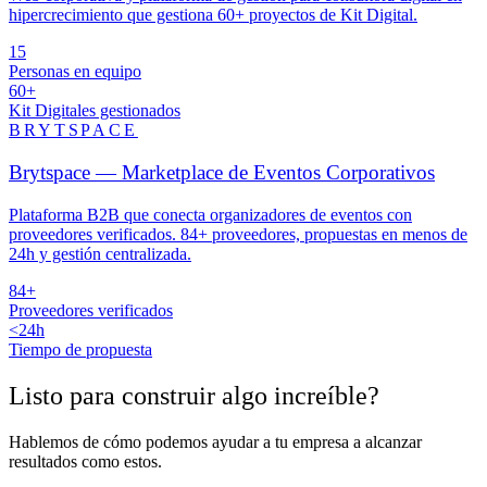
hipercrecimiento que gestiona 60+ proyectos de Kit Digital.
15
Personas en equipo
60+
Kit Digitales gestionados
BRYTSPACE
Brytspace — Marketplace de Eventos Corporativos
Plataforma B2B que conecta organizadores de eventos con
proveedores verificados. 84+ proveedores, propuestas en menos de
24h y gestión centralizada.
84+
Proveedores verificados
<24h
Tiempo de propuesta
Listo para construir algo
increíble
?
Hablemos de cómo podemos ayudar a tu empresa a alcanzar
resultados como estos.