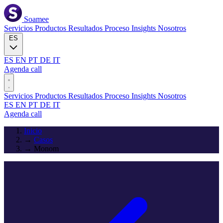
Soamee
Servicios
Productos
Resultados
Proceso
Insights
Nosotros
ES
ES
EN
PT
DE
IT
Agenda call
Servicios
Productos
Resultados
Proceso
Insights
Nosotros
ES
EN
PT
DE
IT
Agenda call
Inicio
→
Casos
→
Monom