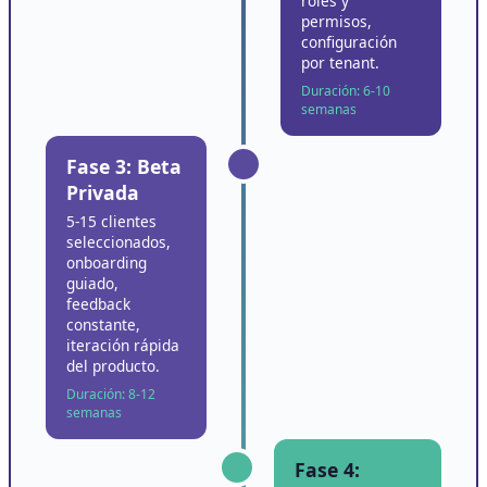
roles y
permisos,
configuración
por tenant.
Duración: 6-10
semanas
Fase 3: Beta
Privada
5-15 clientes
seleccionados,
onboarding
guiado,
feedback
constante,
iteración rápida
del producto.
Duración: 8-12
semanas
Fase 4: