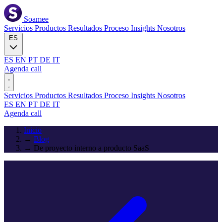
Soamee
Servicios
Productos
Resultados
Proceso
Insights
Nosotros
ES
ES
EN
PT
DE
IT
Agenda call
Servicios
Productos
Resultados
Proceso
Insights
Nosotros
ES
EN
PT
DE
IT
Agenda call
Inicio
→
Blog
→
De proyecto interno a producto SaaS