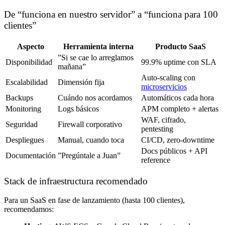
De “funciona en nuestro servidor” a “funciona para 100
clientes”
Aspecto
Herramienta interna
Producto SaaS
”Si se cae lo arreglamos
Disponibilidad
99.9% uptime con SLA
mañana”
Auto-scaling con
Escalabilidad
Dimensión fija
microservicios
Backups
Cuándo nos acordamos
Automáticos cada hora
Monitoring
Logs básicos
APM completo + alertas
WAF, cifrado,
Seguridad
Firewall corporativo
pentesting
Despliegues
Manual, cuando toca
CI/CD, zero-downtime
Docs públicos + API
Documentación
”Pregúntale a Juan”
reference
Stack de infraestructura recomendado
Para un SaaS en fase de lanzamiento (hasta 100 clientes),
recomendamos: