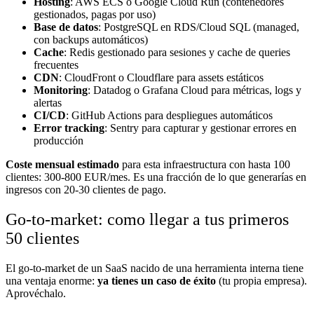
Hosting
: AWS ECS o Google Cloud Run (contenedores
gestionados, pagas por uso)
Base de datos
: PostgreSQL en RDS/Cloud SQL (managed,
con backups automáticos)
Cache
: Redis gestionado para sesiones y cache de queries
frecuentes
CDN
: CloudFront o Cloudflare para assets estáticos
Monitoring
: Datadog o Grafana Cloud para métricas, logs y
alertas
CI/CD
: GitHub Actions para despliegues automáticos
Error tracking
: Sentry para capturar y gestionar errores en
producción
Coste mensual estimado
para esta infraestructura con hasta 100
clientes: 300-800 EUR/mes. Es una fracción de lo que generarías en
ingresos con 20-30 clientes de pago.
Go-to-market: como llegar a tus primeros
50 clientes
El go-to-market de un SaaS nacido de una herramienta interna tiene
una ventaja enorme:
ya tienes un caso de éxito
(tu propia empresa).
Aprovéchalo.