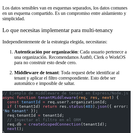
Los datos sensibles van en esquemas separados, los datos comunes
en un esquema compartido. Es un compromiso entre aislamiento y
simplicidad.
Lo que necesitas implementar para multi-tenancy
Independientemente de la estrategia elegida, necesitaras:
Autenticación por organización
: Cada usuario pertenece a
una organización. Recomendamos Auth0, Clerk o WorkOS
para no construir esto desde cero.
Middleware de tenant
: Toda request debe identificar al
tenant y aplicar el filtro correspondiente. Esto debe ser
automático e imposible de saltar.
// Ejemplo de middleware de tenant en Express/Node.js
async
 function
 tenantMiddleware
(
req
, 
res
, 
next
) {
  const
 tenantId
 =
 req.user?.organizationId;
  if
 (
!
tenantId) 
return
 res.
status
(
403
).
json
({ error: 
'No tenant'
 });
  req.tenantId 
=
 tenantId;
  // Inyectar el filtro en el ORM
  req.db 
=
 createScopedConnection
(tenantId);
  next
();