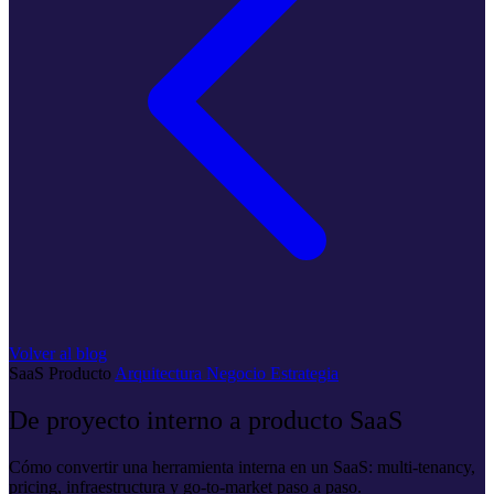
Volver al blog
SaaS
Producto
Arquitectura
Negocio
Estrategia
De proyecto interno a producto SaaS
Cómo convertir una herramienta interna en un SaaS: multi-tenancy,
pricing, infraestructura y go-to-market paso a paso.