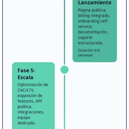
Lanzamiento
Página publica,
billing integrado,
onboarding self-
service,
documentación,
soporte
estructurado.
Duración: 4-6
semanas
Fase 5:
Escala
Optimización de
CAC/LTV,
expansión de
features, API
publica,
integraciones,
equipo
dedicado.