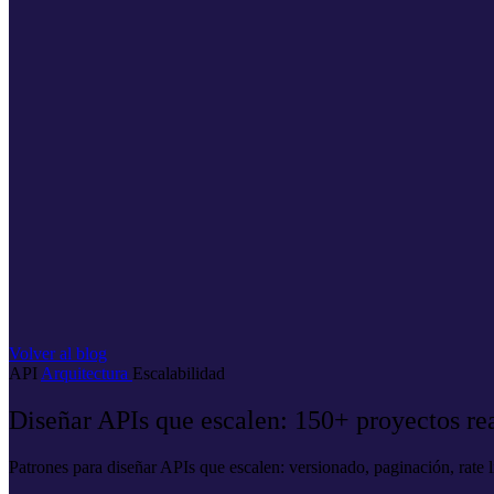
Volver al blog
API
Arquitectura
Escalabilidad
Diseñar APIs que escalen: 150+ proyectos re
Patrones para diseñar APIs que escalen: versionado, paginación, rate 