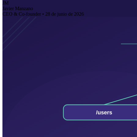
JM
Javier Manzano
CEO & Co-founder •
28 de junio de 2026