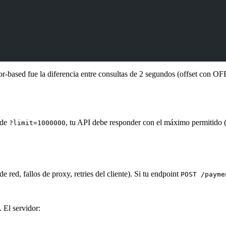
sor-based fue la diferencia entre consultas de 2 segundos (offset co
pide
, tu API debe responder con el máximo permitido (
?limit=1000000
e red, fallos de proxy, retries del cliente). Si tu endpoint
POST /payme
. El servidor: