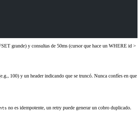
n OFFSET grande) y consultas de 50ms (cursor que hace un WHERE id >
e.g., 100) y un header indicando que se truncó. Nunca confíes en que
no es idempotente, un retry puede generar un cobro duplicado.
nts