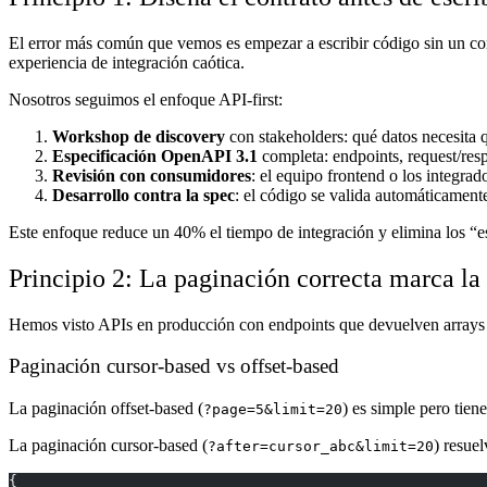
El error más común que vemos es empezar a escribir código sin un cont
experiencia de integración caótica.
Nosotros seguimos el enfoque API-first:
Workshop de discovery
con stakeholders: qué datos necesita 
Especificación OpenAPI 3.1
completa: endpoints, request/res
Revisión con consumidores
: el equipo frontend o los integrad
Desarrollo contra la spec
: el código se valida automáticamente
Este enfoque reduce un 40% el tiempo de integración y elimina los “es
Principio 2: La paginación correcta marca la
Hemos visto APIs en producción con endpoints que devuelven arrays 
Paginación cursor-based vs offset-based
La paginación offset-based (
) es simple pero tien
?page=5&limit=20
La paginación cursor-based (
) resuel
?after=cursor_abc&limit=20
{