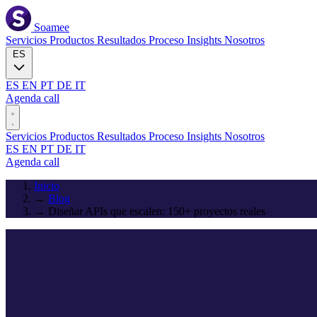
Soamee
Servicios
Productos
Resultados
Proceso
Insights
Nosotros
ES
ES
EN
PT
DE
IT
Agenda call
Servicios
Productos
Resultados
Proceso
Insights
Nosotros
ES
EN
PT
DE
IT
Agenda call
Inicio
→
Blog
→
Diseñar APIs que escalen: 150+ proyectos reales