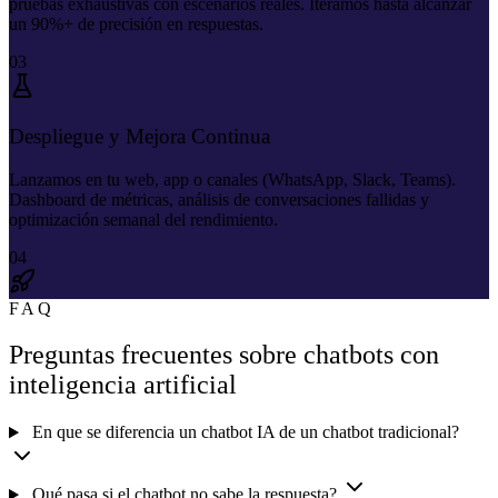
pruebas exhaustivas con escenarios reales. Iteramos hasta alcanzar
un 90%+ de precisión en respuestas.
03
Despliegue y Mejora Continua
Lanzamos en tu web, app o canales (WhatsApp, Slack, Teams).
Dashboard de métricas, análisis de conversaciones fallidas y
optimización semanal del rendimiento.
04
FAQ
Preguntas frecuentes sobre chatbots con
inteligencia artificial
En que se diferencia un chatbot IA de un chatbot tradicional?
Qué pasa si el chatbot no sabe la respuesta?