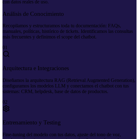
con datos reales de uso.
Análisis de Conocimiento
Recopilamos y estructuramos toda tu documentación: FAQs,
manuales, políticas, histórico de tickets. Identificamos las consultas
más frecuentes y definimos el scope del chatbot.
01
Arquitectura e Integraciones
Diseñamos la arquitectura RAG (Retrieval Augmented Generation),
configuramos los modelos LLM y conectamos el chatbot con tus
sistemas: CRM, helpdesk, base de datos de productos.
02
Entrenamiento y Testing
Fine-tuning del modelo con tus datos, ajuste del tono de voz,