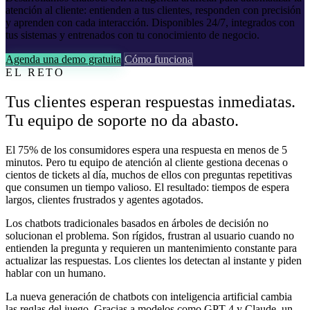
atención al cliente: entienden a tus clientes, responden con precisión
y aprenden con cada interacción. Disponibles 24/7, integrados con
tus sistemas y entrenados con tu conocimiento de negocio.
Agenda una demo gratuita
Cómo funciona
EL RETO
Tus clientes esperan respuestas inmediatas.
Tu equipo de soporte no da abasto.
El 75% de los consumidores espera una respuesta en menos de 5
minutos. Pero tu equipo de atención al cliente gestiona decenas o
cientos de tickets al día, muchos de ellos con preguntas repetitivas
que consumen un tiempo valioso. El resultado: tiempos de espera
largos, clientes frustrados y agentes agotados.
Los chatbots tradicionales basados en árboles de decisión no
solucionan el problema. Son rígidos, frustran al usuario cuando no
entienden la pregunta y requieren un mantenimiento constante para
actualizar las respuestas. Los clientes los detectan al instante y piden
hablar con un humano.
La nueva generación de chatbots con inteligencia artificial cambia
las reglas del juego. Gracias a modelos como GPT-4 y Claude, un