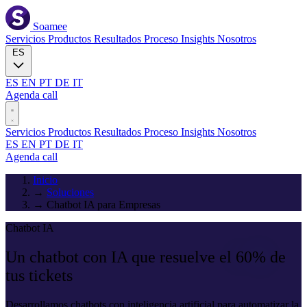
Soamee
Servicios
Productos
Resultados
Proceso
Insights
Nosotros
ES
ES
EN
PT
DE
IT
Agenda call
Servicios
Productos
Resultados
Proceso
Insights
Nosotros
ES
EN
PT
DE
IT
Agenda call
Inicio
→
Soluciones
→
Chatbot IA para Empresas
Chatbot IA
Un chatbot con IA que resuelve el
60%
de
tus tickets
Desarrollamos chatbots con inteligencia artificial para automatizar la