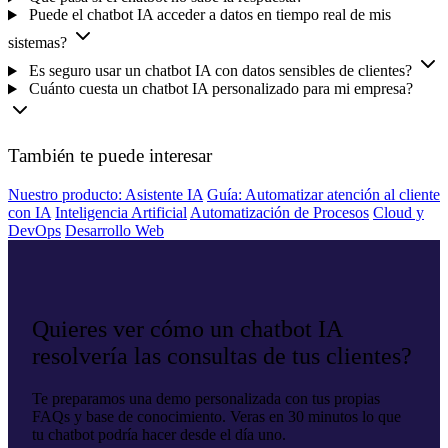
Puede el chatbot IA acceder a datos en tiempo real de mis
sistemas?
Es seguro usar un chatbot IA con datos sensibles de clientes?
Cuánto cuesta un chatbot IA personalizado para mi empresa?
También te puede interesar
Nuestro producto: Asistente IA
Guía: Automatizar atención al cliente
con IA
Inteligencia Artificial
Automatización de Procesos
Cloud y
DevOps
Desarrollo Web
Quieres ver cómo un chatbot IA
resolvería las consultas de tus clientes?
Te preparamos una demo personalizada con tus propias
FAQs y base de conocimiento. Veras en 30 minutos lo que
tu chatbot podría hacer desde el día uno.