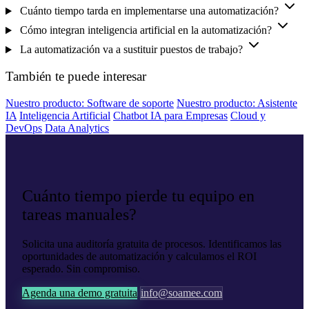
Cuánto tiempo tarda en implementarse una automatización?
Cómo integran inteligencia artificial en la automatización?
La automatización va a sustituir puestos de trabajo?
También te puede interesar
Nuestro producto: Software de soporte
Nuestro producto: Asistente
IA
Inteligencia Artificial
Chatbot IA para Empresas
Cloud y
DevOps
Data Analytics
Cuánto tiempo pierde tu equipo en
tareas manuales?
Solicita una auditoría gratuita de procesos. Identificamos las
oportunidades de automatización y calculamos el ROI
esperado. Sin compromiso.
Agenda una demo gratuita
info@soamee.com