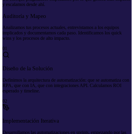
y escalamos desde ahí.
Auditoría y Mapeo
Analizamos tus procesos actuales, entrevistamos a los equipos
implicados y documentamos cada paso. Identificamos los quick
wins y los procesos de alto impacto.
01
Diseño de la Solución
Definimos la arquitectura de automatización: que se automatiza con
RPA, que con IA, que con integraciones API. Calculamos ROI
esperado y timeline.
02
Implementación Iterativa
Desarrollamos las automatizaciones en sprints, empezando por las