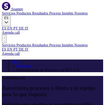
Soamee
Servicios
Productos
Resultados
Proceso
Insights
Nosotros
ES
ES
EN
PT
DE
IT
Agenda call
Servicios
Productos
Resultados
Proceso
Insights
Nosotros
ES
EN
PT
DE
IT
Agenda call
Inicio
→
Soluciones
→
Automatización de Procesos con RPA e IA
Automatización
Automatiza procesos y libera a tu equipo
para lo que
importa
Identificamos tareas repetitivas, las automatizamos con RPA e