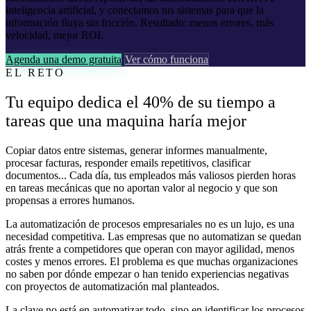
inteligencia artificial, y conectamos tus sistemas para que la
información fluya sin fricción. Resultado: menos errores, más
velocidad, mejor ROI.
Agenda una demo gratuita
Ver cómo funciona
EL RETO
Tu equipo dedica el 40% de su tiempo a
tareas que una maquina haría mejor
Copiar datos entre sistemas, generar informes manualmente,
procesar facturas, responder emails repetitivos, clasificar
documentos... Cada día, tus empleados más valiosos pierden horas
en tareas mecánicas que no aportan valor al negocio y que son
propensas a errores humanos.
La automatización de procesos empresariales no es un lujo, es una
necesidad competitiva. Las empresas que no automatizan se quedan
atrás frente a competidores que operan con mayor agilidad, menos
costes y menos errores. El problema es que muchas organizaciones
no saben por dónde empezar o han tenido experiencias negativas
con proyectos de automatización mal planteados.
La clave no está en automatizar todo, sino en identificar los procesos