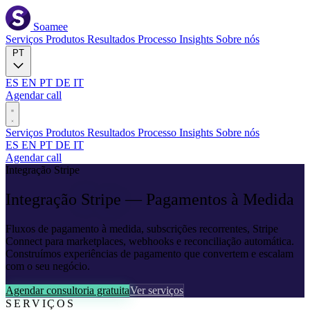
Soamee
Serviços
Produtos
Resultados
Processo
Insights
Sobre nós
PT
ES
EN
PT
DE
IT
Agendar call
Serviços
Produtos
Resultados
Processo
Insights
Sobre nós
ES
EN
PT
DE
IT
Agendar call
Integração Stripe
Integração
Stripe
— Pagamentos à Medida
Fluxos de pagamento à medida, subscrições recorrentes, Stripe
Connect para marketplaces, webhooks e reconciliação automática.
Construímos experiências de pagamento que convertem e escalam
com o seu negócio.
Agendar consultoria gratuita
Ver serviços
SERVIÇOS