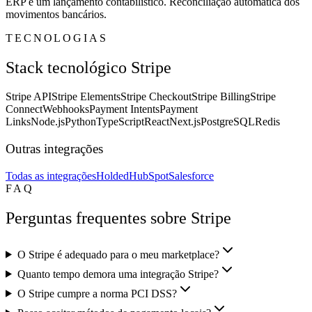
ERP e um lançamento contabilístico. Reconciliação automática dos
movimentos bancários.
TECNOLOGIAS
Stack tecnológico Stripe
Stripe API
Stripe Elements
Stripe Checkout
Stripe Billing
Stripe
Connect
Webhooks
Payment Intents
Payment
Links
Node.js
Python
TypeScript
React
Next.js
PostgreSQL
Redis
Outras integrações
Todas as integrações
Holded
HubSpot
Salesforce
FAQ
Perguntas frequentes sobre Stripe
O Stripe é adequado para o meu marketplace?
Quanto tempo demora uma integração Stripe?
O Stripe cumpre a norma PCI DSS?