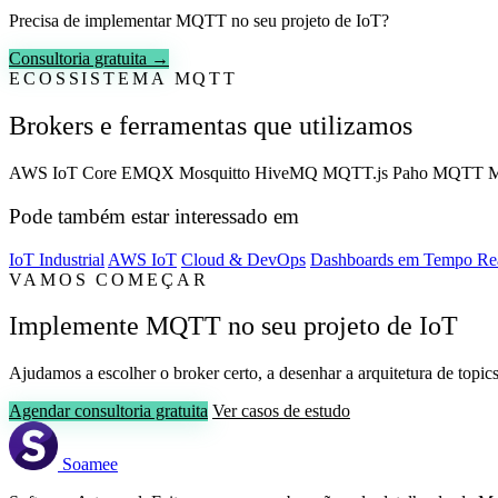
Precisa de implementar MQTT no seu projeto de IoT?
Consultoria gratuita →
ECOSSISTEMA MQTT
Brokers e ferramentas que utilizamos
AWS IoT Core
EMQX
Mosquitto
HiveMQ
MQTT.js
Paho MQTT
Pode também estar interessado em
IoT Industrial
AWS IoT
Cloud & DevOps
Dashboards em Tempo Re
VAMOS COMEÇAR
Implemente MQTT no seu projeto de IoT
Ajudamos a escolher o broker certo, a desenhar a arquitetura de topi
Agendar consultoria gratuita
Ver casos de estudo
Soamee