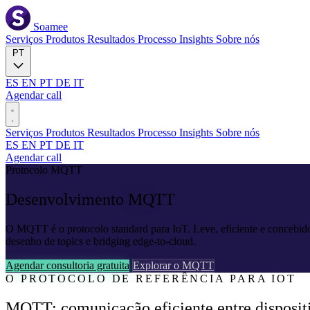
Soamee
Serviços
Produtos
Resultados
Processo
Insights
Sobre nós
PT
ES
EN
PT
DE
IT
Agendar call
Serviços
Produtos
Resultados
Processo
Insights
Sobre nós
ES
EN
PT
DE
IT
Agendar call
Protocolo MQTT
Desenvolvimento
MQTT
O MQTT é o protocolo standard para IoT. Leve, eficiente e concebido
desenho de topics e bridging edge-to-cloud.
Agendar consultoria gratuita
Explorar o MQTT
O PROTOCOLO DE REFERÊNCIA PARA IOT
MQTT: comunicação eficiente entre dispositi