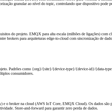
orização granular ao nível do topic, controlando que dispositivo pode p
tos do projeto. EMQX para alta escala (milhões de ligações) com clu
re brokers para arquiteturas edge-to-cloud com sincronização de dado
jeto. Padrões como {org}/{site}/{device-type}/{device-id}/{data-typ
últiplos consumidores.
way) e o broker na cloud (AWS IoT Core, EMQX Cloud). Os dados são p
ividade. Store-and-forward para garantir zero perda de dados.