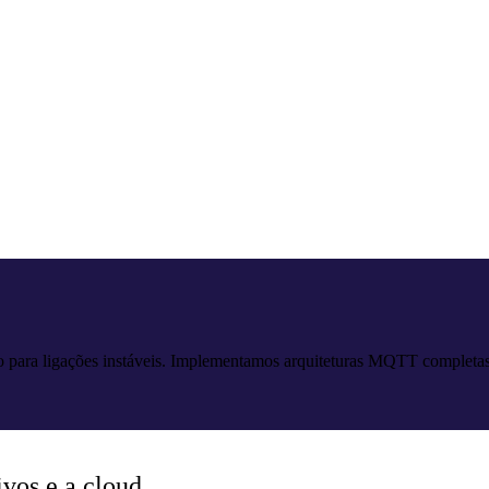
 para ligações instáveis. Implementamos arquiteturas MQTT completas:
vos e a cloud