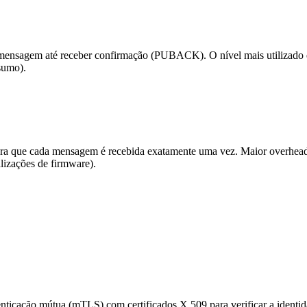
 mensagem até receber confirmação (PUBACK). O nível mais utilizado e
nsumo).
ra que cada mensagem é recebida exatamente uma vez. Maior overhead 
lizações de firmware).
cação mútua (mTLS) com certificados X.509 para verificar a identida