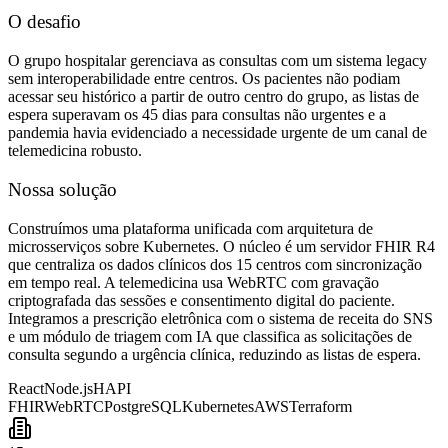
O desafio
O grupo hospitalar gerenciava as consultas com um sistema legacy
sem interoperabilidade entre centros. Os pacientes não podiam
acessar seu histórico a partir de outro centro do grupo, as listas de
espera superavam os 45 dias para consultas não urgentes e a
pandemia havia evidenciado a necessidade urgente de um canal de
telemedicina robusto.
Nossa solução
Construímos uma plataforma unificada com arquitetura de
microsserviços sobre Kubernetes. O núcleo é um servidor FHIR R4
que centraliza os dados clínicos dos 15 centros com sincronização
em tempo real. A telemedicina usa WebRTC com gravação
criptografada das sessões e consentimento digital do paciente.
Integramos a prescrição eletrônica com o sistema de receita do SNS
e um módulo de triagem com IA que classifica as solicitações de
consulta segundo a urgência clínica, reduzindo as listas de espera.
React
Node.js
HAPI
FHIR
WebRTC
PostgreSQL
Kubernetes
AWS
Terraform