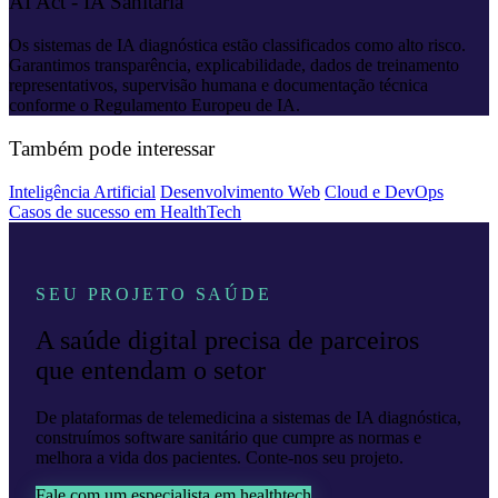
AI Act - IA Sanitária
Os sistemas de IA diagnóstica estão classificados como alto risco.
Garantimos transparência, explicabilidade, dados de treinamento
representativos, supervisão humana e documentação técnica
conforme o Regulamento Europeu de IA.
Também pode interessar
Inteligência Artificial
Desenvolvimento Web
Cloud e DevOps
Casos de sucesso em HealthTech
SEU PROJETO SAÚDE
A saúde digital precisa de parceiros
que entendam o setor
De plataformas de telemedicina a sistemas de IA diagnóstica,
construímos software sanitário que cumpre as normas e
melhora a vida dos pacientes. Conte-nos seu projeto.
Fale com um especialista em healthtech