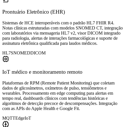
Prontuário Eletrônico (EHR)
Sistemas de HCE interoperáveis com o padrão HL7 FHIR R4.
Notas clínicas estruturadas com modelos SNOMED CT, integração
com laboratórios via mensageria HL7 v2, visor DICOM integrado
para radiologia, alertas de interações farmacológicas e suporte de
assinatura eletrônica qualificada para laudos médicos.
HL7
SNOMED
DICOM
IoT médico e monitoramento remoto
Plataformas de RPM (Remote Patient Monitoring) que coletam
dados de glicosímetros, oxímetros de pulso, tensiômetros e
wearables. Processamento em edge computing para alertas em
tempo real, dashboards clínicos com tendências históricas e
algoritmos de detecção precoce de descompensações. Integração
com as APIs do Apple Health e Google Fit.
MQTT
Edge
IoT