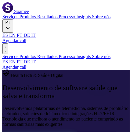
Soamee
Serviços
Produtos
Resultados
Processo
Insights
Sobre nós
PT
ES
EN
PT
DE
IT
Agendar call
Serviços
Produtos
Resultados
Processo
Insights
Sobre nós
ES
EN
PT
DE
IT
Agendar call
HealthTech & Saúde Digital
Desenvolvimento de software
saúde
que
salva e transforma
Desenvolvemos plataformas de telemedicina, sistemas de prontuário
eletrônico, soluções de IoT médico e integrações HL7/FHIR.
Tecnologia que melhora o atendimento ao paciente cumprindo as
normas sanitárias mais exigentes.