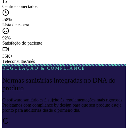
15
Centros conectados
-58%
Lista de espera
92%
Satisfação do paciente
35K+
Teleconsultas/mês
REGULAÇÃO & COMPLIANCE
Normas sanitárias integradas no DNA do
produto
O software sanitário está sujeito às regulamentações mais rigorosas.
Projetamos com compliance by design para que seu produto esteja
pronto para auditorias desde o primeiro dia.