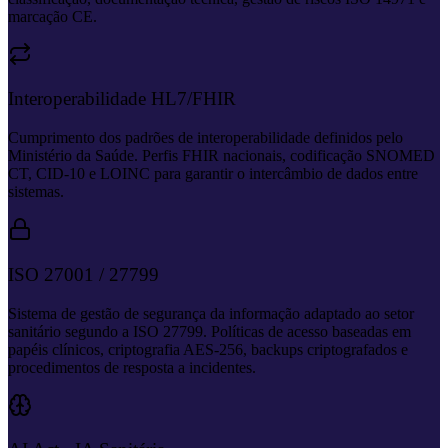
marcação CE.
Interoperabilidade HL7/FHIR
Cumprimento dos padrões de interoperabilidade definidos pelo
Ministério da Saúde. Perfis FHIR nacionais, codificação SNOMED
CT, CID-10 e LOINC para garantir o intercâmbio de dados entre
sistemas.
ISO 27001 / 27799
Sistema de gestão de segurança da informação adaptado ao setor
sanitário segundo a ISO 27799. Políticas de acesso baseadas em
papéis clínicos, criptografia AES-256, backups criptografados e
procedimentos de resposta a incidentes.