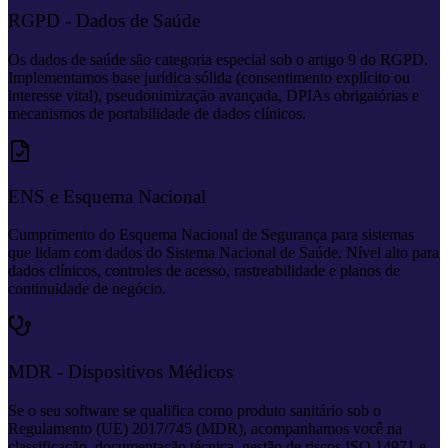
RGPD - Dados de Saúde
Os dados de saúde são categoria especial sob o artigo 9 do RGPD.
Implementamos base jurídica sólida (consentimento explícito ou
interesse vital), pseudonimização avançada, DPIAs obrigatórias e
mecanismos de portabilidade de dados clínicos.
ENS e Esquema Nacional
Cumprimento do Esquema Nacional de Segurança para sistemas
que lidam com dados do Sistema Nacional de Saúde. Nível alto para
dados clínicos, controles de acesso, rastreabilidade e planos de
continuidade de negócio.
MDR - Dispositivos Médicos
Se o seu software se qualifica como produto sanitário sob o
Regulamento (UE) 2017/745 (MDR), acompanhamos você na
classificação, documentação técnica, gestão de riscos ISO 14971 e