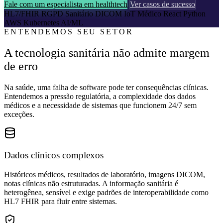
Fale com um especialista em healthtech
Ver casos de sucesso
HL7/FHIR
RGPD Sanitário
DICOM
IoT Médico
React
Python
AWS
Kubernetes
AI/ML
ENTENDEMOS SEU SETOR
A tecnologia sanitária não admite margem
de erro
Na saúde, uma falha de software pode ter consequências clínicas.
Entendemos a pressão regulatória, a complexidade dos dados
médicos e a necessidade de sistemas que funcionem 24/7 sem
exceções.
Dados clínicos complexos
Históricos médicos, resultados de laboratório, imagens DICOM,
notas clínicas não estruturadas. A informação sanitária é
heterogênea, sensível e exige padrões de interoperabilidade como
HL7 FHIR para fluir entre sistemas.