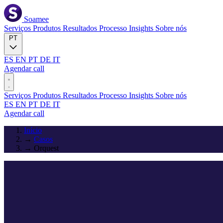
Soamee
Serviços
Produtos
Resultados
Processo
Insights
Sobre nós
PT
ES
EN
PT
DE
IT
Agendar call
Serviços
Produtos
Resultados
Processo
Insights
Sobre nós
ES
EN
PT
DE
IT
Agendar call
Início
→
Casos
→
Orquest