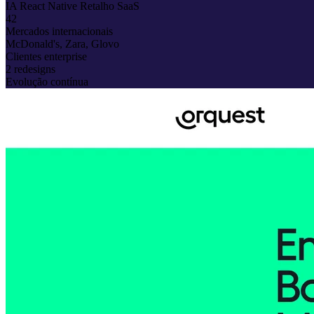
IA
React Native
Retalho
SaaS
42
Mercados internacionais
McDonald's, Zara, Glovo
Clientes enterprise
2 redesigns
Evolução contínua