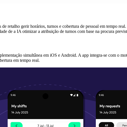
s de retalho gerir horários, turnos e cobertura de pessoal em tempo r
dade de a IA otimizar a atribuição de turnos com base na procura previst
mplementação simultânea em iOS e Android. A app integra-se com o moto
obertura em tempo real.