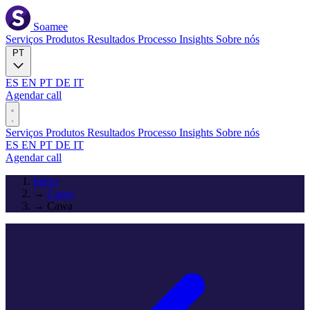
Soamee
Serviços
Produtos
Resultados
Processo
Insights
Sobre nós
PT
ES
EN
PT
DE
IT
Agendar call
Serviços
Produtos
Resultados
Processo
Insights
Sobre nós
ES
EN
PT
DE
IT
Agendar call
Início
→
Casos
→
Cawa