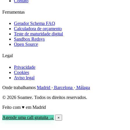
Contato
Ferramentas
Gerador Schema FAQ
Calculadora de orçamento
Teste de maturidade digital
Sandbox Redsys
Open Source
Legal
Privacidade
Cookies
Aviso legal
Onde trabalhamos
Madrid
·
Barcelona
·
Málaga
© 2026 Soamee. Todos os direitos reservados.
Feito com
♥
em Madrid
Agende uma call gratuita →
×