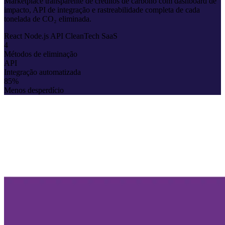
Marketplace transparente de créditos de carbono com dashboard de
impacto, API de integração e rastreabilidade completa de cada
tonelada de CO₂ eliminada.
React
Node.js
API
CleanTech
SaaS
4
Métodos de eliminação
API
Integração automatizada
85%
Menos desperdício