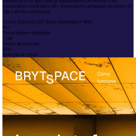
Plataforma B2B que conecta organizadores de eventos com
fornecedores verificados. 84+ fornecedores, propostas em menos de
24h e gestão centralizada.
Next.js
Tailwind CSS
Strapi
Marketplace
Web
84+
Fornecedores verificados
<24h
Tempo de proposta
60%
Redução de tempo