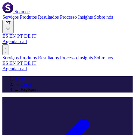
Soamee
Serviços
Produtos
Resultados
Processo
Insights
Sobre nós
PT
ES
EN
PT
DE
IT
Agendar call
Serviços
Produtos
Resultados
Processo
Insights
Sobre nós
ES
EN
PT
DE
IT
Agendar call
Início
→
Casos
→
Brytspace