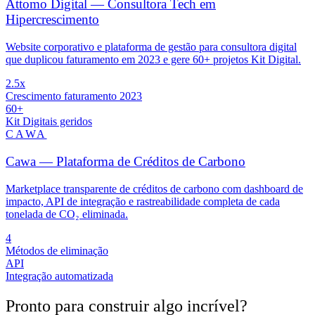
Attomo Digital — Consultora Tech em
Hipercrescimento
Website corporativo e plataforma de gestão para consultora digital
que duplicou faturamento em 2023 e gere 60+ projetos Kit Digital.
2.5x
Crescimento faturamento 2023
60+
Kit Digitais geridos
CAWA
Cawa — Plataforma de Créditos de Carbono
Marketplace transparente de créditos de carbono com dashboard de
impacto, API de integração e rastreabilidade completa de cada
tonelada de CO₂ eliminada.
4
Métodos de eliminação
API
Integração automatizada
Pronto para construir algo
incrível
?