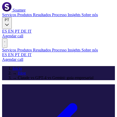
Soamee
Serviços
Produtos
Resultados
Processo
Insights
Sobre nós
PT
ES
EN
PT
DE
IT
Agendar call
Serviços
Produtos
Resultados
Processo
Insights
Sobre nós
ES
EN
PT
DE
IT
Agendar call
Início
→
Blog
→
Claude vs GPT-4 vs Gemini: guia empresarial