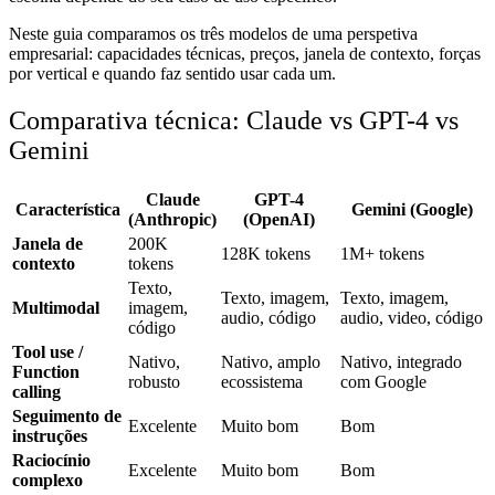
Neste guia comparamos os três modelos de uma perspetiva
empresarial: capacidades técnicas, preços, janela de contexto, forças
por vertical e quando faz sentido usar cada um.
Comparativa técnica: Claude vs GPT-4 vs
Gemini
Claude
GPT-4
Característica
Gemini (Google)
(Anthropic)
(OpenAI)
Janela de
200K
128K tokens
1M+ tokens
contexto
tokens
Texto,
Texto, imagem,
Texto, imagem,
Multimodal
imagem,
audio, código
audio, video, código
código
Tool use /
Nativo,
Nativo, amplo
Nativo, integrado
Function
robusto
ecossistema
com Google
calling
Seguimento de
Excelente
Muito bom
Bom
instruções
Raciocínio
Excelente
Muito bom
Bom
complexo