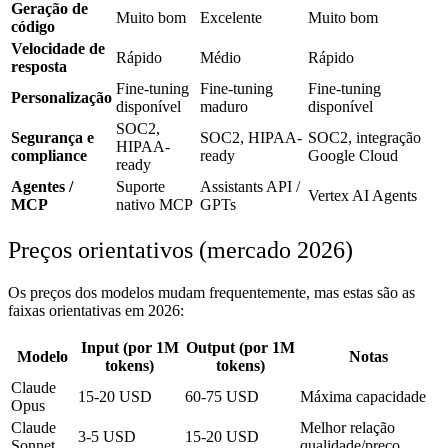
Geração de
Muito bom
Excelente
Muito bom
código
Velocidade de
Rápido
Médio
Rápido
resposta
Fine-tuning
Fine-tuning
Fine-tuning
Personalização
disponível
maduro
disponível
SOC2,
Segurança e
SOC2, HIPAA-
SOC2, integração
HIPAA-
compliance
ready
Google Cloud
ready
Agentes /
Suporte
Assistants API /
Vertex AI Agents
MCP
nativo MCP
GPTs
Preços orientativos (mercado 2026)
Os preços dos modelos mudam frequentemente, mas estas são as
faixas orientativas em 2026:
Input (por 1M
Output (por 1M
Modelo
Notas
tokens)
tokens)
Claude
15-20 USD
60-75 USD
Máxima capacidade
Opus
Claude
Melhor relação
3-5 USD
15-20 USD
Sonnet
qualidade/preço