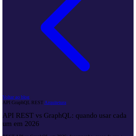
Voltar ao blog
API
GraphQL
REST
Arquitetura
API REST vs GraphQL: quando usar cada
um em 2026