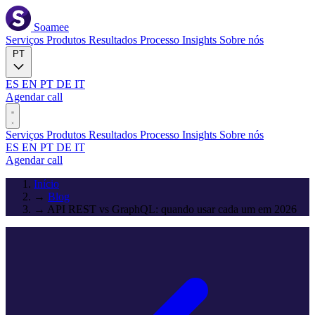
Soamee
Serviços
Produtos
Resultados
Processo
Insights
Sobre nós
PT
ES
EN
PT
DE
IT
Agendar call
Serviços
Produtos
Resultados
Processo
Insights
Sobre nós
ES
EN
PT
DE
IT
Agendar call
Início
→
Blog
→
API REST vs GraphQL: quando usar cada um em 2026