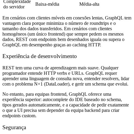
Complexidade
Baixa-média
Média-alta
do servidor
Em cenários com clientes móveis em conexões lentas, GraphQL tem
vantagem clara porque minimiza o número de roundtrips e o
tamanho dos dados transferidos. Em cenários com clientes
homogéneos (um único frontend) que sempre pedem os mesmos
dados, REST com endpoints bem desenhados iguala ou supera o
GraphQL em desempenho graças ao caching HTTP.
Experiência de desenvolvimento
REST tem uma curva de aprendizagem mais suave. Qualquer
programador entende HTTP verbs e URLs. GraphQL requer
aprender uma linguagem de consulta nova, entender resolvers, lidar
com o problema N+1 (DataLoader), e gerir um schema que evolui.
No entanto, para equipas frontend, GraphQL oferece uma
experiência superior: autocomplete do IDE baseado no schema,
tipos gerados automaticamente, e a capacidade de pedir exatamente
o que a UI precisa sem depender da equipa backend para criar
endpoints custom.
Segurança