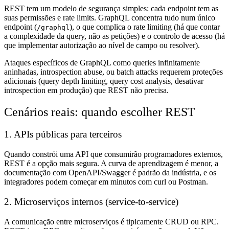
REST tem um modelo de segurança simples: cada endpoint tem as
suas permissões e rate limits. GraphQL concentra tudo num único
endpoint (
), o que complica o rate limiting (há que contar
/graphql
a complexidade da query, não as petições) e o controlo de acesso (há
que implementar autorização ao nível de campo ou resolver).
Ataques específicos de GraphQL como queries infinitamente
aninhadas, introspection abuse, ou batch attacks requerem proteções
adicionais (query depth limiting, query cost analysis, desativar
introspection em produção) que REST não precisa.
Cenários reais: quando escolher REST
1. APIs públicas para terceiros
Quando constrói uma API que consumirão programadores externos,
REST é a opção mais segura. A curva de aprendizagem é menor, a
documentação com OpenAPI/Swagger é padrão da indústria, e os
integradores podem começar em minutos com curl ou Postman.
2. Microserviços internos (service-to-service)
A comunicação entre microserviços é tipicamente CRUD ou RPC.