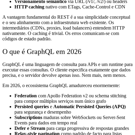
Versionamento semântico
via URL (/v1/, /v2/) ou headers
HTTP caching
nativo com ETags, Cache-Control e CDN
A vantagem fundamental do REST é a sua simplicidade conceptual
e o seu alinhamento com a infraestrutura web existente. Os
intermediários (CDNs, proxies, load balancers) entendem HTTP
nativamente. O caching é trivial. Os erros comunicam-se com
códigos de estado padrão.
O que é GraphQL em 2026
GraphQL é uma linguagem de consulta para APIs e um runtime para
executar essas consultas. O cliente especifica exatamente que dados
precisa, e o servidor devolve apenas isso. Nem mais, nem menos.
Em 2026, o ecossistema GraphQL amadureceu enormemente:
Federation
com Apollo Federation v2 ou schema stitching
para compor múltiplos serviços num único grafo
Persisted queries
e
Automatic Persisted Queries (APQ)
para segurança e desempenho
Subscriptions
maduras sobre WebSockets ou Server-Sent
Events para dados em tempo real
Defer e Stream
para carga progressiva de respostas grandes
Relay-style pagination
como padrão de facto para listas