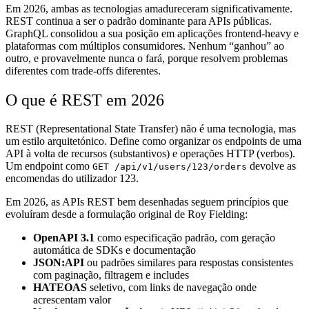
Em 2026, ambas as tecnologias amadureceram significativamente.
REST continua a ser o padrão dominante para APIs públicas.
GraphQL consolidou a sua posição em aplicações frontend-heavy e
plataformas com múltiplos consumidores. Nenhum “ganhou” ao
outro, e provavelmente nunca o fará, porque resolvem problemas
diferentes com trade-offs diferentes.
O que é REST em 2026
REST (Representational State Transfer) não é uma tecnologia, mas
um estilo arquitetónico. Define como organizar os endpoints de uma
API à volta de recursos (substantivos) e operações HTTP (verbos).
Um endpoint como
devolve as
GET /api/v1/users/123/orders
encomendas do utilizador 123.
Em 2026, as APIs REST bem desenhadas seguem princípios que
evoluíram desde a formulação original de Roy Fielding:
OpenAPI 3.1
como especificação padrão, com geração
automática de SDKs e documentação
JSON:API
ou padrões similares para respostas consistentes
com paginação, filtragem e includes
HATEOAS
seletivo, com links de navegação onde
acrescentam valor