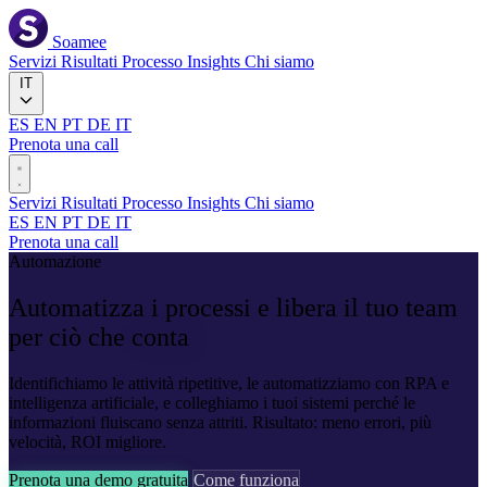
Soamee
Servizi
Risultati
Processo
Insights
Chi siamo
IT
ES
EN
PT
DE
IT
Prenota una call
Servizi
Risultati
Processo
Insights
Chi siamo
ES
EN
PT
DE
IT
Prenota una call
Automazione
Automatizza i processi e libera il tuo team
per ciò che
conta
Identifichiamo le attività ripetitive, le automatizziamo con RPA e
intelligenza artificiale, e colleghiamo i tuoi sistemi perché le
informazioni fluiscano senza attriti. Risultato: meno errori, più
velocità, ROI migliore.
Prenota una demo gratuita
Come funziona