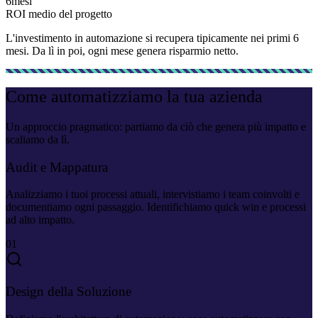
6
mesi
ROI medio del progetto
L'investimento in automazione si recupera tipicamente nei primi 6
mesi. Da lì in poi, ogni mese genera risparmio netto.
Come automatizziamo la tua azienda
Un approccio pragmatico: partiamo da ciò che genera più impatto e
scaliamo da lì.
Audit e Mappatura
Analizziamo i tuoi processi attuali, intervistiamo i team coinvolti e
documentiamo ogni passaggio. Identifichiamo quick win e processi
ad alto impatto.
01
Design della Soluzione