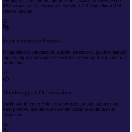
Definiamo l'architettura di automazione: cosa automatizzare con
RPA, cosa con l'IA, cosa con integrazioni API. Calcoliamo ROI
atteso e timeline.
02
Implementazione Iterativa
Sviluppiamo le automazioni in sprint, partendo da quelle a maggior
impatto. Ogni automazione viene testata a fondo prima di andare in
produzione.
03
Monitoraggio e Ottimizzazione
Dashboard in tempo reale per supervisionare ogni automazione.
Alert proattivi, manutenzione e ottimizzazione continua delle
prestazioni.
04