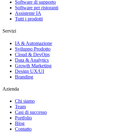
Software di supporto
Software per ristoranti
Assistente IA
Tutti i prodotti
Servizi
IA & Automazione
Sviluppo Prodotto
Cloud & DevOps
Data & Analytics
Growth Marketing
Design UX/UI
Branding
Azienda
Chi siamo
Team
Casi di successo
Portfolio
Blog
Contatto