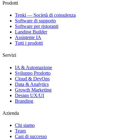
Prodotti
Tenki — Società di consulenza
Software di supporto
Software per ristoranti
Landing Builder
Assistente IA
Tutti i prodotti
Servizi
IA & Automazione
Sviluppo Prodotto
Cloud & DevOps
Data & Analytics
Growth Marketing
Design UX/UI
Branding
Azienda
Chi siamo
Team
Casi di successo