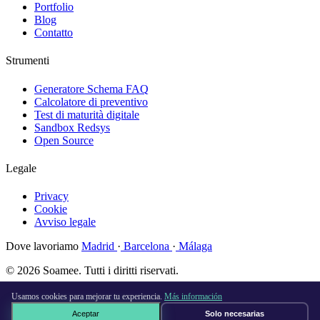
Portfolio
Blog
Contatto
Strumenti
Generatore Schema FAQ
Calcolatore di preventivo
Test di maturità digitale
Sandbox Redsys
Open Source
Legale
Privacy
Cookie
Avviso legale
Dove lavoriamo
Madrid
·
Barcelona
·
Málaga
© 2026 Soamee. Tutti i diritti riservati.
Fatto con
♥
a Madrid
Usamos cookies para mejorar tu experiencia.
Más información
Aceptar
Solo necesarias
Prenota una call gratuita →