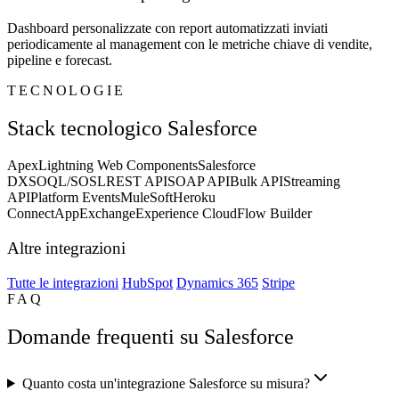
Dashboard personalizzate con report automatizzati inviati
periodicamente al management con le metriche chiave di vendite,
pipeline e forecast.
TECNOLOGIE
Stack tecnologico Salesforce
Apex
Lightning Web Components
Salesforce
DX
SOQL/SOSL
REST API
SOAP API
Bulk API
Streaming
API
Platform Events
MuleSoft
Heroku
Connect
AppExchange
Experience Cloud
Flow Builder
Altre integrazioni
Tutte le integrazioni
HubSpot
Dynamics 365
Stripe
FAQ
Domande frequenti su Salesforce
Quanto costa un'integrazione Salesforce su misura?