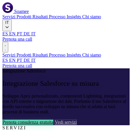
Soamee
Servizi
Prodotti
Risultati
Processo
Insights
Chi siamo
IT
ES
EN
PT
DE
IT
Prenota una call
Servizi
Prodotti
Risultati
Processo
Insights
Chi siamo
ES
EN
PT
DE
IT
Prenota una call
Integrazione Salesforce
Integrazione
Salesforce
su misura
Sviluppo Apex personalizzato, componenti Lightning, integrazioni
con API esterne e migrazione dei dati. Portiamo il tuo Salesforce al
livello successivo con sviluppo su misura che si adatta ai tuoi
processi di business reali.
Prenota consulenza gratuita
Vedi servizi
SERVIZI