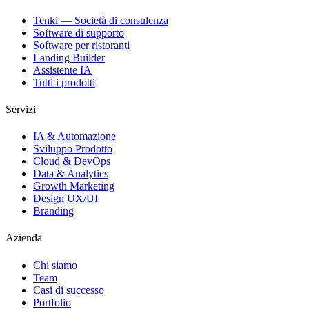
Tenki — Società di consulenza
Software di supporto
Software per ristoranti
Landing Builder
Assistente IA
Tutti i prodotti
Servizi
IA & Automazione
Sviluppo Prodotto
Cloud & DevOps
Data & Analytics
Growth Marketing
Design UX/UI
Branding
Azienda
Chi siamo
Team
Casi di successo
Portfolio