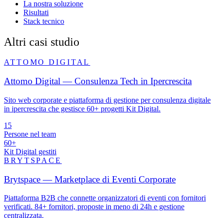
La nostra soluzione
Risultati
Stack tecnico
Altri casi studio
ATTOMO DIGITAL
Attomo Digital — Consulenza Tech in Ipercrescita
Sito web corporate e piattaforma di gestione per consulenza digitale
in ipercrescita che gestisce 60+ progetti Kit Digital.
15
Persone nel team
60+
Kit Digital gestiti
BRYTSPACE
Brytspace — Marketplace di Eventi Corporate
Piattaforma B2B che connette organizzatori di eventi con fornitori
verificati. 84+ fornitori, proposte in meno di 24h e gestione
centralizzata.