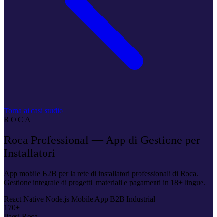
Torna ai casi studio
ROCA
Roca Professional — App di Gestione per
Installatori
App mobile B2B per la rete di installatori professionali di Roca.
Gestione integrale di progetti, materiali e pagamenti in 18+ lingue.
React Native
Node.js
Mobile App
B2B
Industrial
170+
Paesi Roca