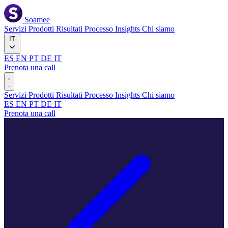
Soamee
Servizi
Prodotti
Risultati
Processo
Insights
Chi siamo
IT
ES
EN
PT
DE
IT
Prenota una call
Servizi
Prodotti
Risultati
Processo
Insights
Chi siamo
ES
EN
PT
DE
IT
Prenota una call