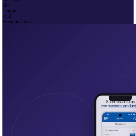
18+
Lingue
v1.2
Versione attuale