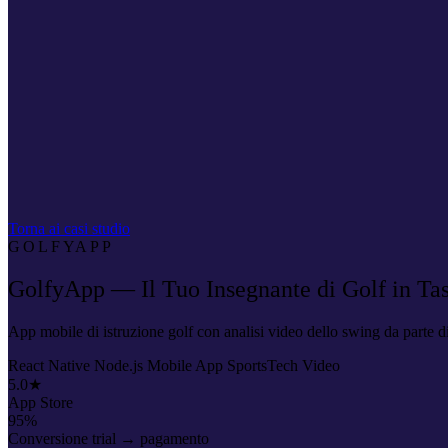
Torna ai casi studio
GOLFYAPP
GolfyApp — Il Tuo Insegnante di Golf in Ta
App mobile di istruzione golf con analisi video dello swing da parte di
React Native
Node.js
Mobile App
SportsTech
Video
5.0★
App Store
95%
Conversione trial → pagamento