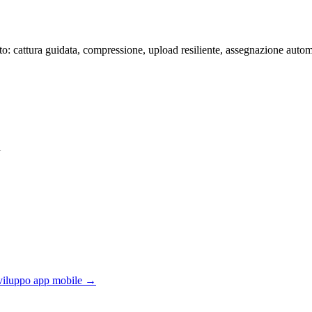
cattura guidata, compressione, upload resiliente, assegnazione automa
i
 sviluppo app mobile →