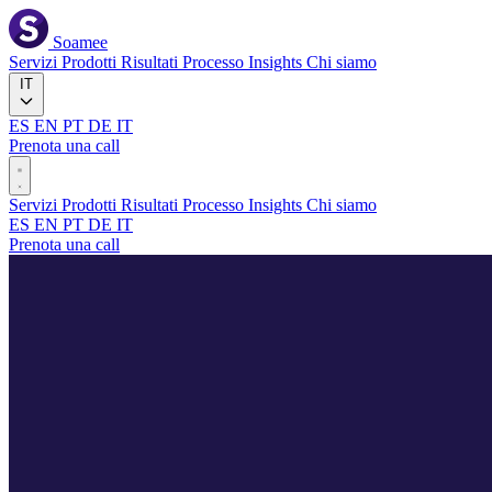
Soamee
Servizi
Prodotti
Risultati
Processo
Insights
Chi siamo
IT
ES
EN
PT
DE
IT
Prenota una call
Servizi
Prodotti
Risultati
Processo
Insights
Chi siamo
ES
EN
PT
DE
IT
Prenota una call