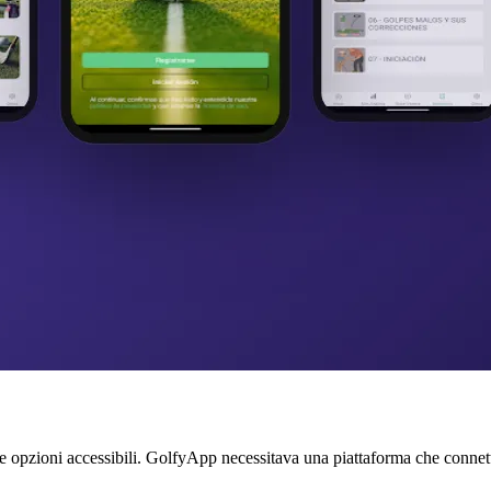
e opzioni accessibili. GolfyApp necessitava una piattaforma che connette