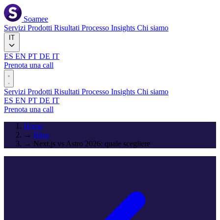
Soamee
Servizi
Prodotti
Risultati
Processo
Insights
Chi siamo
IT
ES
EN
PT
DE
IT
Prenota una call
Servizi
Prodotti
Risultati
Processo
Insights
Chi siamo
ES
EN
PT
DE
IT
Prenota una call
Home
→
Blog
→
Next.js vs Astro 2026: quale scegliere