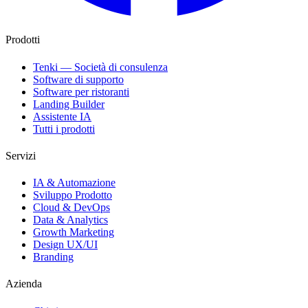
Prodotti
Tenki — Società di consulenza
Software di supporto
Software per ristoranti
Landing Builder
Assistente IA
Tutti i prodotti
Servizi
IA & Automazione
Sviluppo Prodotto
Cloud & DevOps
Data & Analytics
Growth Marketing
Design UX/UI
Branding
Azienda