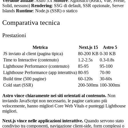
Versione attuale
: Astro 5.x
Motore
: Agnostico (React, Vue, Svelte,
Solid, nessuno)
Rendering
: SSG di default, SSR opzionale, Server
Islands
Runtime
: Node.js (SSR) o statico
Comparativa tecnica
Prestazioni
Metrica
Next.js 15
Astro 5
JS inviato al client (pagina tipica)
80-200 KB
0-30 KB
Time to Interactive (contenuto)
1.2-2.5s
0.3-0.8s
Lighthouse Performance (contenuto)
85-95
95-100
Lighthouse Performance (app interattiva)
80-95
70-90
Build time (500 pagine)
60-120s
30-60s
Cold start (SSR)
200-500ms
100-300ms
Astro vince chiaramente nei siti orientati al contenuto.
Non
inviando JavaScript non necessario, le pagine caricano più
velocemente, hanno migliori Core Web Vitals e punteggi Lighthouse
migliori.
Next.js vince nelle applicazioni interattive.
Quando servono stato
condiviso tra componenti, navigazione client-side, form complessi o