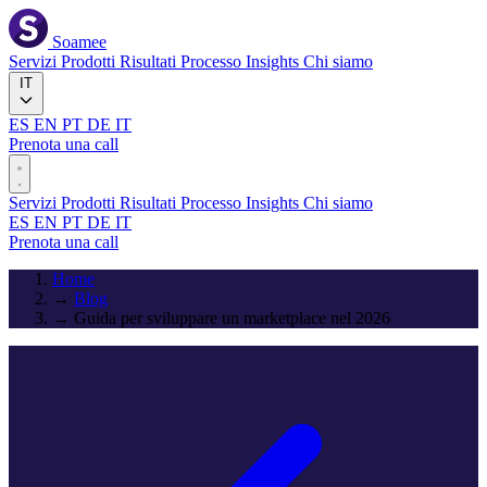
Soamee
Servizi
Prodotti
Risultati
Processo
Insights
Chi siamo
IT
ES
EN
PT
DE
IT
Prenota una call
Servizi
Prodotti
Risultati
Processo
Insights
Chi siamo
ES
EN
PT
DE
IT
Prenota una call
Home
→
Blog
→
Guida per sviluppare un marketplace nel 2026