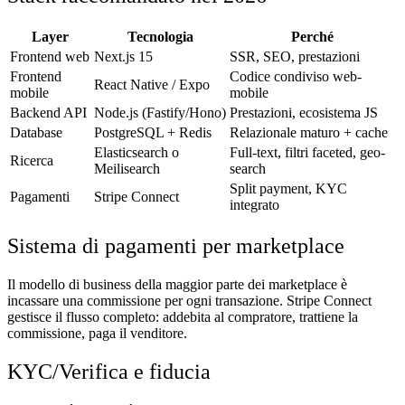
Layer
Tecnologia
Perché
Frontend web
Next.js 15
SSR, SEO, prestazioni
Frontend
Codice condiviso web-
React Native / Expo
mobile
mobile
Backend API
Node.js (Fastify/Hono)
Prestazioni, ecosistema JS
Database
PostgreSQL + Redis
Relazionale maturo + cache
Elasticsearch o
Full-text, filtri faceted, geo-
Ricerca
Meilisearch
search
Split payment, KYC
Pagamenti
Stripe Connect
integrato
Sistema di pagamenti per marketplace
Il modello di business della maggior parte dei marketplace è
incassare una commissione per ogni transazione. Stripe Connect
gestisce il flusso completo: addebita al compratore, trattiene la
commissione, paga il venditore.
KYC/Verifica e fiducia