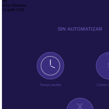
JM
Javier Manzano
12 aprile 2026