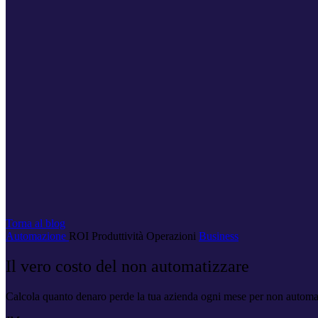
Torna al blog
Automazione
ROI
Produttività
Operazioni
Business
Il vero costo del non automatizzare
Calcola quanto denaro perde la tua azienda ogni mese per non automati