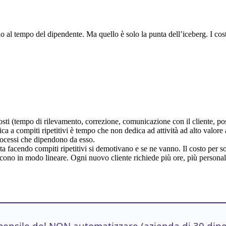
al tempo del dipendente. Ma quello è solo la punta dell’iceberg. I costi
osti (tempo di rilevamento, correzione, comunicazione con il cliente, p
ca a compiti ripetitivi è tempo che non dedica ad attività ad alto valore
processi che dipendono da esso.
ata facendo compiti ripetitivi si demotivano e se ne vanno. Il costo per s
scono in modo lineare. Ogni nuovo cliente richiede più ore, più personale
ensile del NON automatizzare (azienda di 30 dip