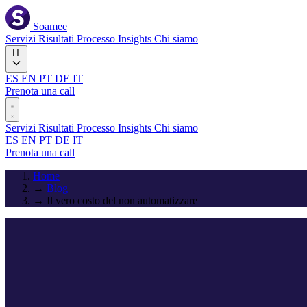
Soamee
Servizi
Risultati
Processo
Insights
Chi siamo
IT
ES
EN
PT
DE
IT
Prenota una call
Servizi
Risultati
Processo
Insights
Chi siamo
ES
EN
PT
DE
IT
Prenota una call
Home
→
Blog
→
Il vero costo del non automatizzare