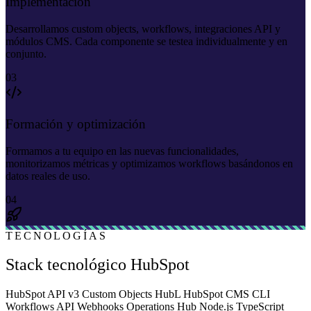
Implementación
Desarrollamos custom objects, workflows, integraciones API y
módulos CMS. Cada componente se testea individualmente y en
conjunto.
03
Formación y optimización
Formamos a tu equipo en las nuevas funcionalidades,
monitorizamos métricas y optimizamos workflows basándonos en
datos reales de uso.
04
TECNOLOGÍAS
Stack tecnológico HubSpot
HubSpot API v3
Custom Objects
HubL
HubSpot CMS CLI
Workflows API
Webhooks
Operations Hub
Node.js
TypeScript