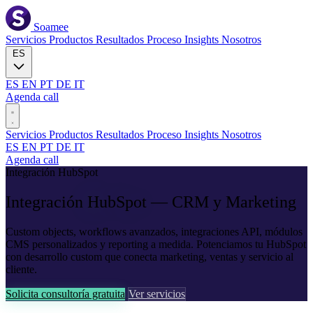
Soamee
Servicios
Productos
Resultados
Proceso
Insights
Nosotros
ES
ES
EN
PT
DE
IT
Agenda call
Servicios
Productos
Resultados
Proceso
Insights
Nosotros
ES
EN
PT
DE
IT
Agenda call
Integración HubSpot
Integración
HubSpot
— CRM y Marketing
Custom objects, workflows avanzados, integraciones API, módulos
CMS personalizados y reporting a medida. Potenciamos tu HubSpot
con desarrollo custom que conecta marketing, ventas y servicio al
cliente.
Solicita consultoría gratuita
Ver servicios