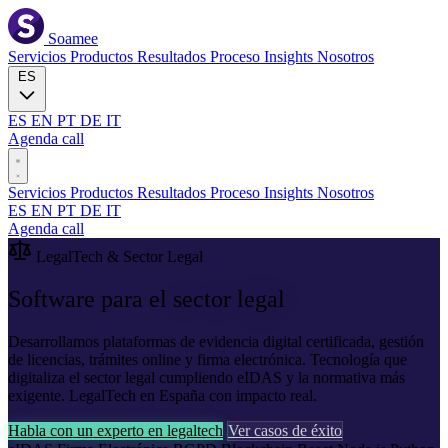
Soamee
Servicios
Productos
Resultados
Proceso
Insights
Nosotros
ES
ES
EN
PT
DE
IT
Agenda call
Servicios
Productos
Resultados
Proceso
Insights
Nosotros
ES
EN
PT
DE
IT
Agenda call
LegalTech & Sector Legal
Software para el
sector legal
Desarrollamos plataformas de evidencia digital certificada, gestión
de licencias, trámites online y firma electrónica. Tecnología que
digitaliza el sector legal cumpliendo eIDAS y la normativa más
exigente. LegalTech en España con impacto real.
Habla con un experto en legaltech
Ver casos de éxito