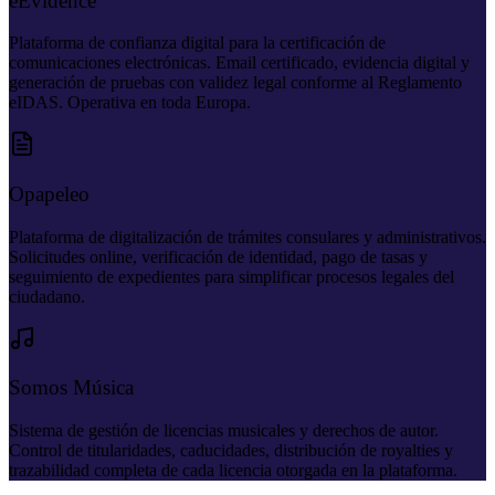
eEvidence
Plataforma de confianza digital para la certificación de
comunicaciones electrónicas. Email certificado, evidencia digital y
generación de pruebas con validez legal conforme al Reglamento
eIDAS. Operativa en toda Europa.
Opapeleo
Plataforma de digitalización de trámites consulares y administrativos.
Solicitudes online, verificación de identidad, pago de tasas y
seguimiento de expedientes para simplificar procesos legales del
ciudadano.
Somos Música
Sistema de gestión de licencias musicales y derechos de autor.
Control de titularidades, caducidades, distribución de royalties y
trazabilidad completa de cada licencia otorgada en la plataforma.