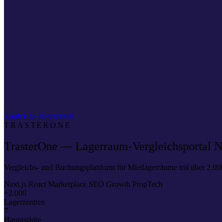
Zurück zu Referenzen
TRASTERONE
TrasterOne — Lagerraum-Vergleichsportal Nr
Vergleichs- und Buchungsplattform für Mietlagerräume mit über 2.0
Next.js
React
Marketplace
SEO
Growth
PropTech
+2.000
Lagerzentren
7
Hauptstädte