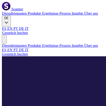
Soamee
Dienstleistungen
Produkte
Ergebnisse
Prozess
Insights
Über uns
DE
ES
EN
PT
DE
IT
Gespräch buchen
Dienstleistungen
Produkte
Ergebnisse
Prozess
Insights
Über uns
ES
EN
PT
DE
IT
Gespräch buchen