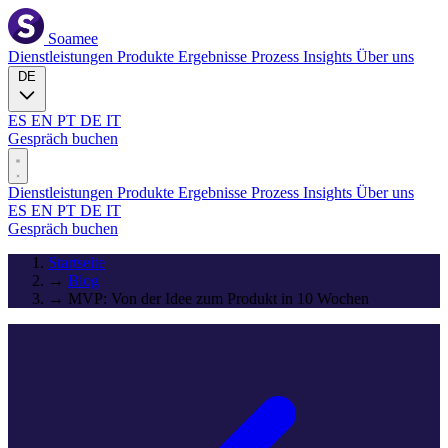
Soamee
Dienstleistungen
Produkte
Ergebnisse
Prozess
Insights
Über uns
DE
ES
EN
PT
DE
IT
Gespräch buchen
Dienstleistungen
Produkte
Ergebnisse
Prozess
Insights
Über uns
ES
EN
PT
DE
IT
Gespräch buchen
Startseite
→
Blog
→
MVP: Von der Idee zum Produkt in 10 Wochen