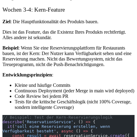
Wochen 3-4: Kern-Feature
Ziel
: Die Hauptfunktionalität des Produkts bauen.
Dies ist das Feature, das die Existenz Ihres Produkts rechtfertigt.
Alles andere ist sekundär.
Beispiel
: Wenn Sie eine Reservierungsplattform für Restaurants
bauen, ist der Kern: Der Nutzer kann Verfügbarkeit sehen und eine
Reservierung machen. Nicht das Bewertungssystem, nicht das
Treueprogramm, nicht die Push-Benachrichtigungen.
Entwicklungsprinzipien
:
Kleine und häufige Commits
Continuous Deployment (jeder Merge in main wird deployed)
Code Review bei jedem PR
Tests für die kritische Geschäftslogik (nicht 100% Coverage,
sondern intelligente Coverage)
// Beispiel: Test der Kern-Reservierungslogik
describe
(
'ReservationService'
, () 
=>
 {
  it
(
'soll eine Reservierung erstellen, wenn 
Verfügbarkeit besteht'
, 
async
 () 
=>
 {
    const
 result
 =
 await
 reservationService.
create
({