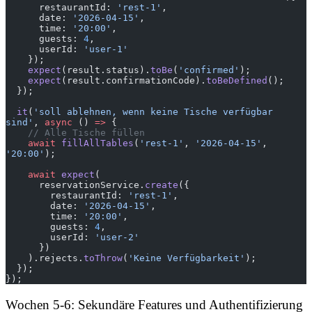
      restaurantId: 
'rest-1'
,
      date: 
'2026-04-15'
,
      time: 
'20:00'
,
      guests: 
4
,
      userId: 
'user-1'
    });
    expect
(result.status).
toBe
(
'confirmed'
);
    expect
(result.confirmationCode).
toBeDefined
();
  });
  it
(
'soll ablehnen, wenn keine Tische verfügbar 
sind'
, 
async
 () 
=>
 {
    // Alle Tische füllen
    await
 fillAllTables
(
'rest-1'
, 
'2026-04-15'
, 
'20:00'
);
    await
 expect
(
      reservationService.
create
({
        restaurantId: 
'rest-1'
,
        date: 
'2026-04-15'
,
        time: 
'20:00'
,
        guests: 
4
,
        userId: 
'user-2'
      })
    ).rejects.
toThrow
(
'Keine Verfügbarkeit'
);
  });
});
Wochen 5-6: Sekundäre Features und Authentifizierung