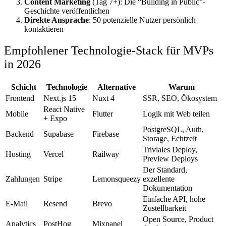
Content Marketing
(Tag 7+): Die “Building in Public”-
Geschichte veröffentlichen
Direkte Ansprache
: 50 potenzielle Nutzer persönlich
kontaktieren
Empfohlener Technologie-Stack für MVPs
in 2026
Schicht
Technologie
Alternative
Warum
Frontend
Next.js 15
Nuxt 4
SSR, SEO, Ökosystem
React Native
Mobile
Flutter
Logik mit Web teilen
+ Expo
PostgreSQL, Auth,
Backend
Supabase
Firebase
Storage, Echtzeit
Triviales Deploy,
Hosting
Vercel
Railway
Preview Deploys
Der Standard,
Zahlungen
Stripe
Lemonsqueezy
exzellente
Dokumentation
Einfache API, hohe
E-Mail
Resend
Brevo
Zustellbarkeit
Open Source, Product
Analytics
PostHog
Mixpanel