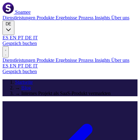
Soamee
Dienstleistungen
Produkte
Ergebnisse
Prozess
Insights
Über uns
DE
ES
EN
PT
DE
IT
Gespräch buchen
Dienstleistungen
Produkte
Ergebnisse
Prozess
Insights
Über uns
ES
EN
PT
DE
IT
Gespräch buchen
Startseite
→
Blog
→
Internes Projekt als SaaS-Produkt vermarkten