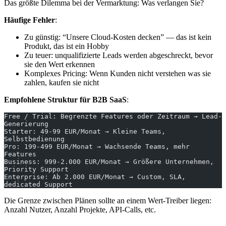
Das größte Dilemma bei der Vermarktung: Was verlangen Sie?
Häufige Fehler
:
Zu günstig: “Unsere Cloud-Kosten decken” — das ist kein
Produkt, das ist ein Hobby
Zu teuer: unqualifizierte Leads werden abgeschreckt, bevor
sie den Wert erkennen
Komplexes Pricing: Wenn Kunden nicht verstehen was sie
zahlen, kaufen sie nicht
Empfohlene Struktur für B2B SaaS
:
Free / Trial: Begrenzte Features oder Zeitraum → Lead-
Generierung
Starter: 49-99 EUR/Monat → Kleine Teams, 
Selbstbedienung
Pro: 199-499 EUR/Monat → Wachsende Teams, mehr 
Features
Business: 999-2.000 EUR/Monat → Größere Unternehmen, 
Priority Support
Enterprise: Ab 2.000 EUR/Monat → Custom, SLA, 
dedicated Support
Die Grenze zwischen Plänen sollte an einem Wert-Treiber liegen:
Anzahl Nutzer, Anzahl Projekte, API-Calls, etc.