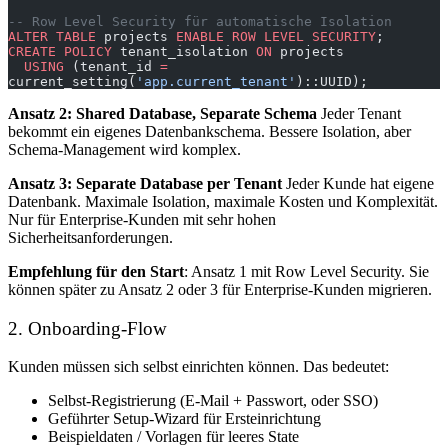
-- Row Level Security für automatische Isolation
ALTER
 TABLE
 projects 
ENABLE
 ROW
 LEVEL
 SECURITY
;
CREATE
 POLICY
 tenant_isolation 
ON
 projects
  USING
 (tenant_id 
=
current_setting(
'app.current_tenant'
)::UUID);
Ansatz 2: Shared Database, Separate Schema
Jeder Tenant
bekommt ein eigenes Datenbankschema. Bessere Isolation, aber
Schema-Management wird komplex.
Ansatz 3: Separate Database per Tenant
Jeder Kunde hat eigene
Datenbank. Maximale Isolation, maximale Kosten und Komplexität.
Nur für Enterprise-Kunden mit sehr hohen
Sicherheitsanforderungen.
Empfehlung für den Start
: Ansatz 1 mit Row Level Security. Sie
können später zu Ansatz 2 oder 3 für Enterprise-Kunden migrieren.
2. Onboarding-Flow
Kunden müssen sich selbst einrichten können. Das bedeutet:
Selbst-Registrierung (E-Mail + Passwort, oder SSO)
Geführter Setup-Wizard für Ersteinrichtung
Beispieldaten / Vorlagen für leeres State