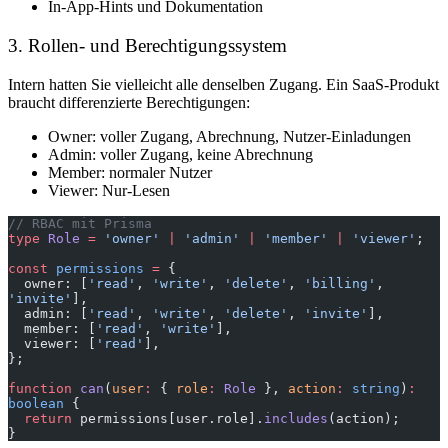
In-App-Hints und Dokumentation
3. Rollen- und Berechtigungssystem
Intern hatten Sie vielleicht alle denselben Zugang. Ein SaaS-Produkt
braucht differenzierte Berechtigungen:
Owner: voller Zugang, Abrechnung, Nutzer-Einladungen
Admin: voller Zugang, keine Abrechnung
Member: normaler Nutzer
Viewer: Nur-Lesen
// RBAC mit Prisma
type
 Role
 =
 'owner'
 |
 'admin'
 |
 'member'
 |
 'viewer'
;
const
 permissions
 =
 {
  owner: [
'read'
, 
'write'
, 
'delete'
, 
'billing'
, 
'invite'
],
  admin: [
'read'
, 
'write'
, 
'delete'
, 
'invite'
],
  member: [
'read'
, 
'write'
],
  viewer: [
'read'
],
};
function
 can
(
user
:
 { 
role
:
 Role
 }, 
action
:
 string
)
:
boolean
 {
  return
 permissions[user.role].
includes
(action);
}