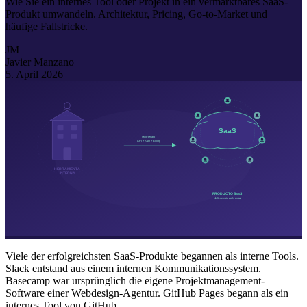
Wie Sie ein internes Tool oder Projekt in ein vermarktbares SaaS-
Produkt umwandeln. Architektur, Pricing, Go-to-Market und
häufige Fallstricke.
JM
Javier Manzano
5. April 2026
Viele der erfolgreichsten SaaS-Produkte begannen als interne Tools.
Slack entstand aus einem internen Kommunikationssystem.
Basecamp war ursprünglich die eigene Projektmanagement-
Software einer Webdesign-Agentur. GitHub Pages begann als ein
internes Tool von GitHub.