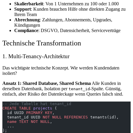
Skalierbarkeit
: Von 1 Unternehmen zu 100 oder 1.000
Support
: Kunden brauchen Hilfe ohne direkten Zugang zu
Ihrem Team
Abrechnung
: Zahlungen, Abonnements, Upgrades,
Kündigungen
Compliance
: DSGVO, Datensicherheit, Serviceverträge
Technische Transformation
1. Multi-Tenancy-Architektur
Das wichtigste technische Konzept. Wie werden Kundendaten
isoliert?
Ansatz 1: Shared Database, Shared Schema
Alle Kunden in
derselben Datenbank, Isolation per
-Spalte. Günstig,
tenant_id
einfach, aber Risiko der Datenleckage wenn Queries falsch sind.
-- Jede Tabelle hat tenant_id
CREATE
 TABLE
 projects
 (
  id UUID 
PRIMARY KEY
,
  tenant_id UUID 
NOT NULL
 REFERENCES
 tenants(id),
  name
 TEXT
 NOT NULL
,
  ...
);