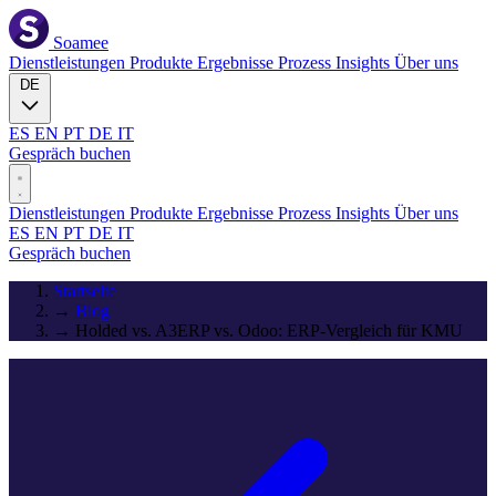
Soamee
Dienstleistungen
Produkte
Ergebnisse
Prozess
Insights
Über uns
DE
ES
EN
PT
DE
IT
Gespräch buchen
Dienstleistungen
Produkte
Ergebnisse
Prozess
Insights
Über uns
ES
EN
PT
DE
IT
Gespräch buchen
Startseite
→
Blog
→
Holded vs. A3ERP vs. Odoo: ERP-Vergleich für KMU