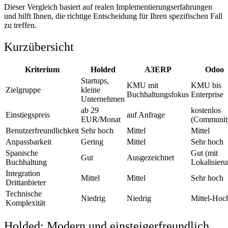
Dieser Vergleich basiert auf realen Implementierungserfahrungen
und hilft Ihnen, die richtige Entscheidung für Ihren spezifischen Fall
zu treffen.
Kurzübersicht
Kriterium
Holded
A3ERP
Odoo
Startups,
KMU mit
KMU bis
Zielgruppe
kleine
Buchhaltungsfokus
Enterprise
Unternehmen
ab 29
kostenlos
Einstiegspreis
auf Anfrage
EUR/Monat
(Communit
Benutzerfreundlichkeit
Sehr hoch
Mittel
Mittel
Anpassbarkeit
Gering
Mittel
Sehr hoch
Spanische
Gut (mit
Gut
Ausgezeichnet
Buchhaltung
Lokalisieru
Integration
Mittel
Mittel
Sehr hoch
Drittanbieter
Technische
Niedrig
Niedrig
Mittel-Hoc
Komplexität
Holded: Modern und einsteigerfreundlich