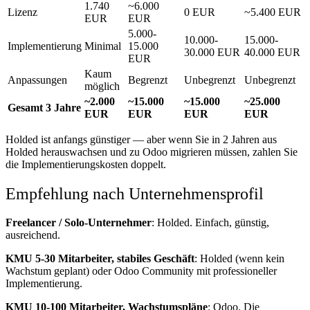
1.740
~6.000
Lizenz
0 EUR
~5.400 EUR
EUR
EUR
5.000-
10.000-
15.000-
Implementierung
Minimal
15.000
30.000 EUR
40.000 EUR
EUR
Kaum
Anpassungen
Begrenzt
Unbegrenzt
Unbegrenzt
möglich
~2.000
~15.000
~15.000
~25.000
Gesamt 3 Jahre
EUR
EUR
EUR
EUR
Holded ist anfangs günstiger — aber wenn Sie in 2 Jahren aus
Holded herauswachsen und zu Odoo migrieren müssen, zahlen Sie
die Implementierungskosten doppelt.
Empfehlung nach Unternehmensprofil
Freelancer / Solo-Unternehmer
: Holded. Einfach, günstig,
ausreichend.
KMU 5-30 Mitarbeiter, stabiles Geschäft
: Holded (wenn kein
Wachstum geplant) oder Odoo Community mit professioneller
Implementierung.
KMU 10-100 Mitarbeiter, Wachstumspläne
: Odoo. Die