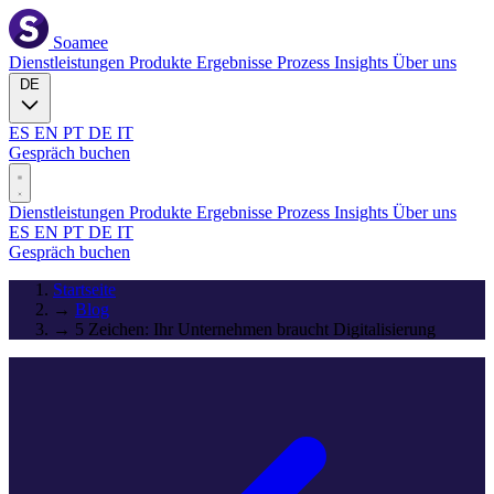
Soamee
Dienstleistungen
Produkte
Ergebnisse
Prozess
Insights
Über uns
DE
ES
EN
PT
DE
IT
Gespräch buchen
Dienstleistungen
Produkte
Ergebnisse
Prozess
Insights
Über uns
ES
EN
PT
DE
IT
Gespräch buchen
Startseite
→
Blog
→
5 Zeichen: Ihr Unternehmen braucht Digitalisierung