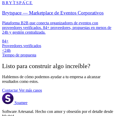
BRYTSPACE
Brytspace — Marketplace de Eventos Corporativos
Plataforma B2B que conecta organizadores de eventos con
proveedores verificados. 84+ proveedores, propuestas en menos de
24h y gestión centralizada.
84+
Proveedores verificados
<24h
Tiempo de propuesta
Listo para construir algo
increíble
?
Hablemos de cómo podemos ayudar a tu empresa a alcanzar
resultados como estos.
Contactar
Ver más casos
Soamee
Software Artesanal. Hecho con amor y obsesión por el detalle desde