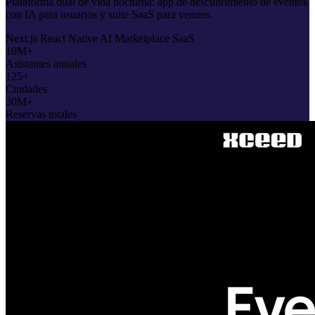
Plataforma dual de vida nocturna: app de descubrimiento de eventos
con IA para usuarios y suite SaaS para venues.
Next.js
React Native
AI
Marketplace
SaaS
10M+
Asistentes anuales
125+
Ciudades
30M+
Reservas totales