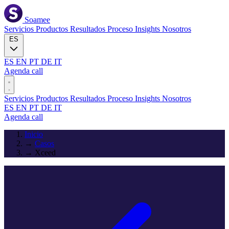
Soamee
Servicios
Productos
Resultados
Proceso
Insights
Nosotros
ES
ES
EN
PT
DE
IT
Agenda call
Servicios
Productos
Resultados
Proceso
Insights
Nosotros
ES
EN
PT
DE
IT
Agenda call
Inicio
→
Casos
→
Xceed