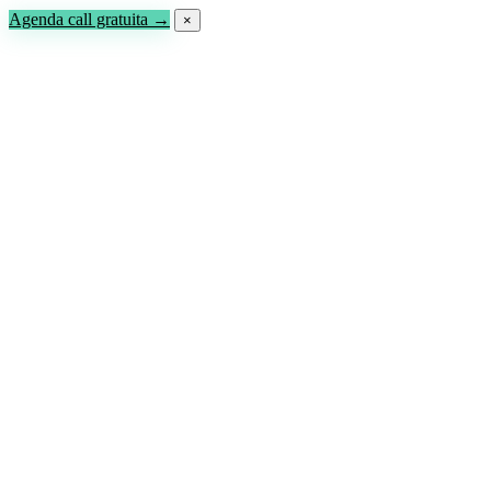
Agenda call gratuita →
×