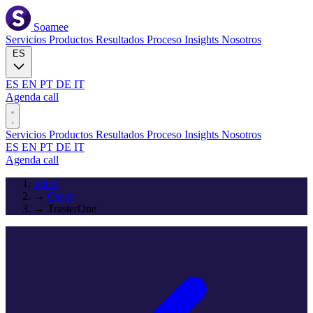
Soamee
Servicios
Productos
Resultados
Proceso
Insights
Nosotros
ES
ES
EN
PT
DE
IT
Agenda call
Servicios
Productos
Resultados
Proceso
Insights
Nosotros
ES
EN
PT
DE
IT
Agenda call
Inicio
→
Casos
→
TrasterOne