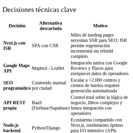
Decisiones técnicas clave
Alternativa
Decisión
Motivo
descartada
Miles de landing pages
necesitan SSR para SEO; ISR
Next.js con
SPA con CSR
permite regeneración
ISR
incremental sin rebuild
completo
Integración nativa con Google
Google Maps
Mapbox / Leaflet
Reviews y Places para
API
enriquecer datos de operadores
Escalar a +2.000 centros y
SEO
Contenido manual
cientos de barrios requiere
programático
por ciudad
generación automatizada
Control total sobre la lógica de
API REST
BaaS
negocio, filtros complejos y
propia
(Firebase/Supabase)
futura integración con
operadores
Ecosistema compartido con
Node.js
Next.js, rendimiento óptimo
Python/Django
backend
para I/O intensivo (APIs