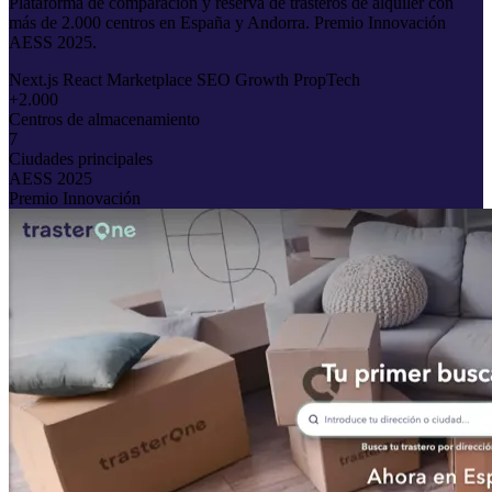
Plataforma de comparación y reserva de trasteros de alquiler con
más de 2.000 centros en España y Andorra. Premio Innovación
AESS 2025.
Next.js
React
Marketplace
SEO
Growth
PropTech
+2.000
Centros de almacenamiento
7
Ciudades principales
AESS 2025
Premio Innovación