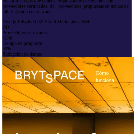
Plataforma B2B que conecta organizadores de eventos con
proveedores verificados. 84+ proveedores, propuestas en menos de
24h y gestión centralizada.
Next.js
Tailwind CSS
Strapi
Marketplace
Web
84+
Proveedores verificados
<24h
Tiempo de propuesta
60%
Reducción de tiempo