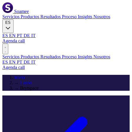
Soamee
Servicios
Productos
Resultados
Proceso
Insights
Nosotros
ES
ES
EN
PT
DE
IT
Agenda call
Servicios
Productos
Resultados
Proceso
Insights
Nosotros
ES
EN
PT
DE
IT
Agenda call
Inicio
→
Casos
→
Brytspace