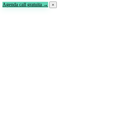
Agenda call gratuita →
×