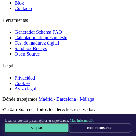
Blog
Contacto
Herramientas
Generador Schema FAQ
Calculadora de presupuesto
Test de madurez digital
Sandbox Redsys
Open Source
Legal
Privacidad
Cookies
Aviso legal
Dónde trabajamos
Madrid
·
Barcelona
·
Málaga
© 2026 Soamee. Todos los derechos reservados.
Hecho con
♥
en Madrid
Usamos cookies para mejorar tu experiencia.
Más información
Aceptar
Solo necesarias
Agenda call gratuita →
×