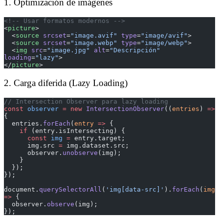
1. Optimización de imágenes
<!-- Usar formatos modernos -->
<
picture
>
  <
source
 srcset
=
"image.avif"
 type
=
"image/avif"
>
  <
source
 srcset
=
"image.webp"
 type
=
"image/webp"
>
  <
img
 src
=
"image.jpg"
 alt
=
"Descripción"
loading
=
"lazy"
>
</
picture
>
2. Carga diferida (Lazy Loading)
// Intersection Observer para lazy loading
const
 observer
 =
 new
 IntersectionObserver
((
entries
) 
=>
{
  entries.
forEach
(
entry
 =>
 {
    if
 (entry.isIntersecting) {
      const
 img
 =
 entry.target;
      img.src 
=
 img.dataset.src;
      observer.
unobserve
(img);
    }
  });
});
document.
querySelectorAll
(
'img[data-src]'
).
forEach
(
img
=>
 {
  observer.
observe
(img);
});