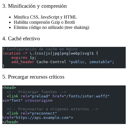
3. Minificación y compresión
Minifica CSS, JavaScript y HTML
Habilita compresión Gzip o Brotli
Elimina código no utilizado (tree shaking)
4. Caché efectivo
# Configuración de caché en Nginx
location
 ~*
 \.(css|js|jpg|png|webp|svg)$ 
{
    expires 
1y;
    add_header 
Cache-Control 
"public, immutable"
;
}
5. Precargar recursos críticos
<
head
>
  <!-- Precargar fuentes -->
  <
link
 rel
=
"preload"
 href
=
"/fonts/inter.woff2"
as
=
"font"
 crossorigin
>
  <!-- Preconectar a orígenes externos -->
  <
link
 rel
=
"preconnect"
href
=
"https://api.example.com"
>
</
head
>