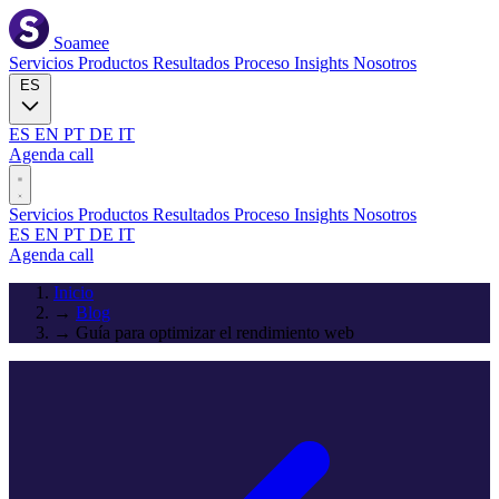
Soamee
Servicios
Productos
Resultados
Proceso
Insights
Nosotros
ES
ES
EN
PT
DE
IT
Agenda call
Servicios
Productos
Resultados
Proceso
Insights
Nosotros
ES
EN
PT
DE
IT
Agenda call
Inicio
→
Blog
→
Guía para optimizar el rendimiento web