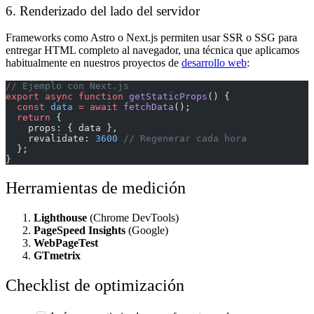
6. Renderizado del lado del servidor
Frameworks como Astro o Next.js permiten usar SSR o SSG para
entregar HTML completo al navegador, una técnica que aplicamos
habitualmente en nuestros proyectos de
desarrollo web
:
// Ejemplo con Next.js
export
 async
 function
 getStaticProps
() {
  const
 data
 =
 await
 fetchData
();
  return
 {
    props: { data },
    revalidate: 
3600
 // Regenerar cada hora
  };
}
Herramientas de medición
Lighthouse
(Chrome DevTools)
PageSpeed Insights
(Google)
WebPageTest
GTmetrix
Checklist de optimización