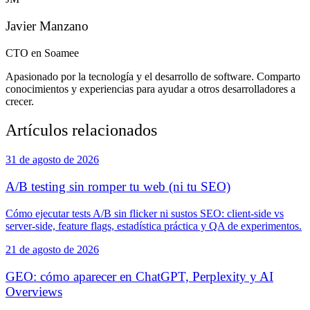
Javier Manzano
CTO en Soamee
Apasionado por la tecnología y el desarrollo de software. Comparto
conocimientos y experiencias para ayudar a otros desarrolladores a
crecer.
Artículos relacionados
31 de agosto de 2026
A/B testing sin romper tu web (ni tu SEO)
Cómo ejecutar tests A/B sin flicker ni sustos SEO: client-side vs
server-side, feature flags, estadística práctica y QA de experimentos.
21 de agosto de 2026
GEO: cómo aparecer en ChatGPT, Perplexity y AI
Overviews