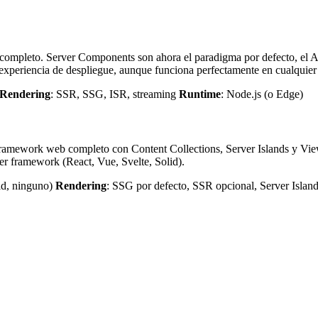
ompleto. Server Components son ahora el paradigma por defecto, el Ap
 experiencia de despliegue, aunque funciona perfectamente en cualquier
Rendering
: SSR, SSG, ISR, streaming
Runtime
: Node.js (o Edge)
framework web completo con Content Collections, Server Islands y View 
ier framework (React, Vue, Svelte, Solid).
lid, ninguno)
Rendering
: SSG por defecto, SSR opcional, Server Islan