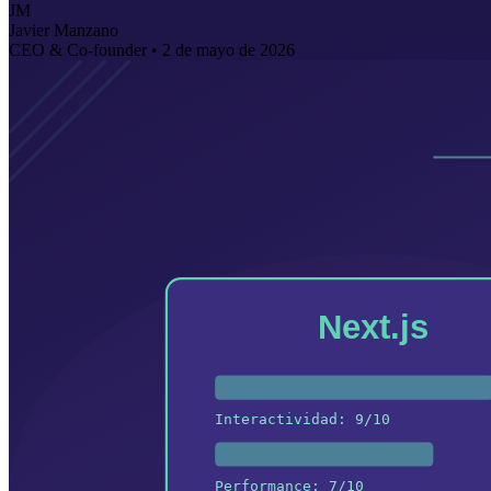
JM
Javier Manzano
CEO & Co-founder •
2 de mayo de 2026