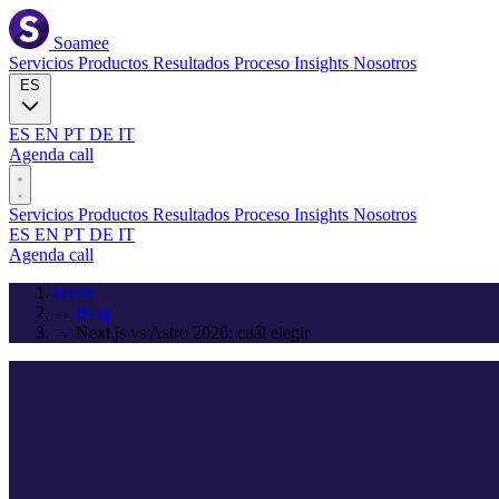
Soamee
Servicios
Productos
Resultados
Proceso
Insights
Nosotros
ES
ES
EN
PT
DE
IT
Agenda call
Servicios
Productos
Resultados
Proceso
Insights
Nosotros
ES
EN
PT
DE
IT
Agenda call
Inicio
→
Blog
→
Next.js vs Astro 2026: cuál elegir