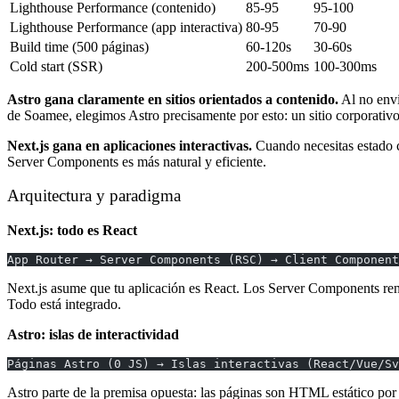
Lighthouse Performance (contenido)
85-95
95-100
Lighthouse Performance (app interactiva)
80-95
70-90
Build time (500 páginas)
60-120s
30-60s
Cold start (SSR)
200-500ms
100-300ms
Astro gana claramente en sitios orientados a contenido.
Al no envi
de Soamee, elegimos Astro precisamente por esto: un sitio corporativ
Next.js gana en aplicaciones interactivas.
Cuando necesitas estado c
Server Components es más natural y eficiente.
Arquitectura y paradigma
Next.js: todo es React
App Router → Server Components (RSC) → Client Component
Next.js asume que tu aplicación es React. Los Server Components rende
Todo está integrado.
Astro: islas de interactividad
Páginas Astro (0 JS) → Islas interactivas (React/Vue/Sv
Astro parte de la premisa opuesta: las páginas son HTML estático por 