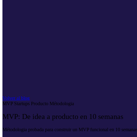
Volver al blog
MVP
Startups
Producto
Métodologia
MVP: De idea a producto en 10 semanas
Métodologia probada para construir un MVP funcional en 10 semanas.