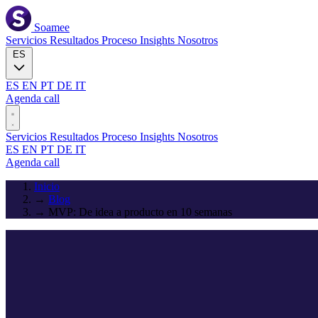
Soamee
Servicios
Resultados
Proceso
Insights
Nosotros
ES
ES
EN
PT
DE
IT
Agenda call
Servicios
Resultados
Proceso
Insights
Nosotros
ES
EN
PT
DE
IT
Agenda call
Inicio
→
Blog
→
MVP: De idea a producto en 10 semanas