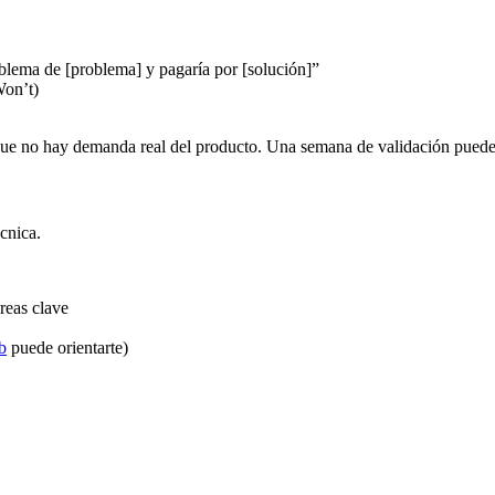
blema de [problema] y pagaría por [solución]”
Won’t)
orque no hay demanda real del producto. Una semana de validación puede
écnica.
reas clave
b
puede orientarte)