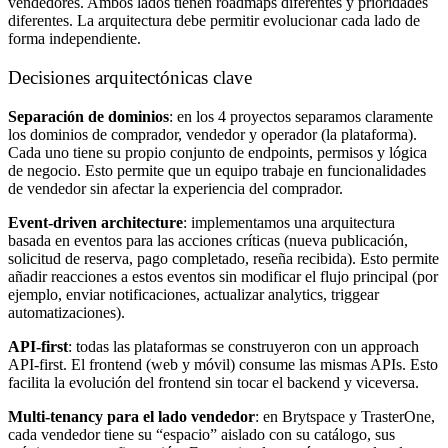
vendedores. Ambos lados tienen roadmaps diferentes y prioridades
diferentes. La arquitectura debe permitir evolucionar cada lado de
forma independiente.
Decisiones arquitectónicas clave
Separación de dominios
: en los 4 proyectos separamos claramente
los dominios de comprador, vendedor y operador (la plataforma).
Cada uno tiene su propio conjunto de endpoints, permisos y lógica
de negocio. Esto permite que un equipo trabaje en funcionalidades
de vendedor sin afectar la experiencia del comprador.
Event-driven architecture
: implementamos una arquitectura
basada en eventos para las acciones críticas (nueva publicación,
solicitud de reserva, pago completado, reseña recibida). Esto permite
añadir reacciones a estos eventos sin modificar el flujo principal (por
ejemplo, enviar notificaciones, actualizar analytics, triggear
automatizaciones).
API-first
: todas las plataformas se construyeron con un approach
API-first. El frontend (web y móvil) consume las mismas APIs. Esto
facilita la evolución del frontend sin tocar el backend y viceversa.
Multi-tenancy para el lado vendedor
: en Brytspace y TrasterOne,
cada vendedor tiene su “espacio” aislado con su catálogo, sus