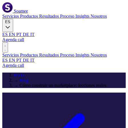
Soamee
Servicios
Productos
Resultados
Proceso
Insights
Nosotros
ES
ES
EN
PT
DE
IT
Agenda call
Servicios
Productos
Resultados
Proceso
Insights
Nosotros
ES
EN
PT
DE
IT
Agenda call
Inicio
→
Blog
→
Cómo construir un marketplace: lecciones reales