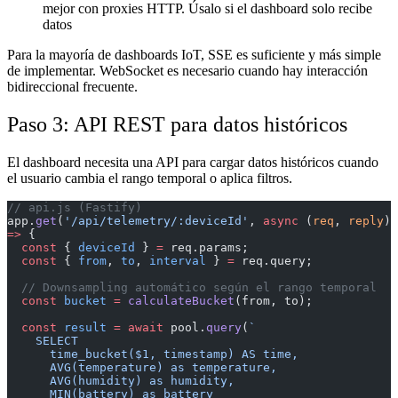
mejor con proxies HTTP. Úsalo si el dashboard solo recibe
datos
Para la mayoría de dashboards IoT, SSE es suficiente y más simple
de implementar. WebSocket es necesario cuando hay interacción
bidireccional frecuente.
Paso 3: API REST para datos históricos
El dashboard necesita una API para cargar datos históricos cuando
el usuario cambia el rango temporal o aplica filtros.
// api.js (Fastify)
app.
get
(
'/api/telemetry/:deviceId'
, 
async
 (
req
, 
reply
) 
=>
 {
  const
 { 
deviceId
 } 
=
 req.params;
  const
 { 
from
, 
to
, 
interval
 } 
=
 req.query;
  // Downsampling automático según el rango temporal
  const
 bucket
 =
 calculateBucket
(from, to);
  const
 result
 =
 await
 pool.
query
(
`
    SELECT
      time_bucket($1, timestamp) AS time,
      AVG(temperature) as temperature,
      AVG(humidity) as humidity,
      MIN(battery) as battery