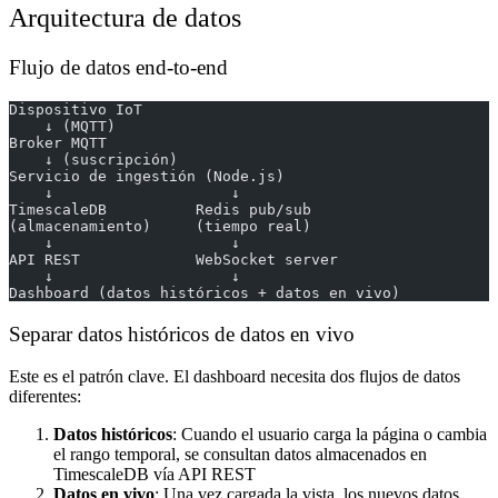
Arquitectura de datos
Flujo de datos end-to-end
Dispositivo IoT
    ↓ (MQTT)
Broker MQTT
    ↓ (suscripción)
Servicio de ingestión (Node.js)
    ↓                    ↓
TimescaleDB          Redis pub/sub
(almacenamiento)     (tiempo real)
    ↓                    ↓
API REST             WebSocket server
    ↓                    ↓
Dashboard (datos históricos + datos en vivo)
Separar datos históricos de datos en vivo
Este es el patrón clave. El dashboard necesita dos flujos de datos
diferentes:
Datos históricos
: Cuando el usuario carga la página o cambia
el rango temporal, se consultan datos almacenados en
TimescaleDB vía API REST
Datos en vivo
: Una vez cargada la vista, los nuevos datos