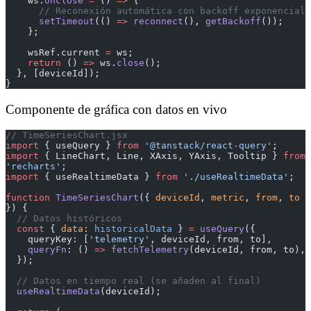
    ws.
onclose
 =
 () 
=>
 {
      // Reconexión automática con backoff exponencial
      setTimeout
(() 
=>
 reconnect
(), 
getBackoff
());
    };
    wsRef.current 
=
 ws;
    return
 () 
=>
 ws.
close
();
  }, [deviceId]);
}
Componente de gráfica con datos en vivo
// TimeSeriesChart.jsx
import
 { useQuery } 
from
 '@tanstack/react-query'
;
import
 { LineChart, Line, XAxis, YAxis, Tooltip } 
from
'recharts'
;
import
 { useRealtimeData } 
from
 './useRealtimeData'
;
function
 TimeSeriesChart
({ 
deviceId
, 
metric
, 
from
, 
to
}) {
  // Datos históricos
  const
 { 
data
: 
historicalData
 } 
=
 useQuery
({
    queryKey: [
'telemetry'
, deviceId, from, to],
    queryFn
: () 
=>
 fetchTelemetry
(deviceId, from, to),
  });
  // Datos en tiempo real (se añaden al final)
  useRealtimeData
(deviceId);