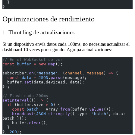
  }
}
Optimizaciones de rendimiento
1. Throttling de actualizaciones
Si un dispositivo envía datos cada 100ms, no necesitas actualizar el
dashboard 10 veces por segundo. Agrupa actualizaciones:
// En el WebSocket server
const
 buffer
 =
 new
 Map
();
subscriber.
on
(
'message'
, (
channel
, 
message
) 
=>
 {
  const
 data
 =
 JSON
.
parse
(message);
  buffer.
set
(data.deviceId, data);
});
// Flush cada 200ms
setInterval
(() 
=>
 {
  if
 (buffer.size 
>
 0
) {
    const
 batch
 =
 Array.
from
(buffer.
values
());
    broadcast
(
JSON
.
stringify
({ type: 
'batch'
, data: 
batch }));
    buffer.
clear
();
  }
}, 
200
);