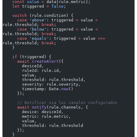
    const
 value
 =
 data[rule.metric];
    let
 triggered 
=
 false
;
    switch
 (rule.condition) {
      case
 'above'
: triggered 
=
 value 
>
rule.threshold; 
break
;
      case
 'below'
: triggered 
=
 value 
<
rule.threshold; 
break
;
      case
 'equals'
: triggered 
=
 value 
===
rule.threshold; 
break
;
    }
    if
 (triggered) {
      await
 createAlert
({
        deviceId,
        ruleId: rule.id,
        value,
        threshold: rule.threshold,
        severity: rule.severity,
        timestamp: Date.
now
()
      });
      // Notificar via los canales configurados
      await
 notify
(rule.channels, {
        device: deviceId,
        metric: rule.metric,
        value,
        threshold: rule.threshold
      });
    }