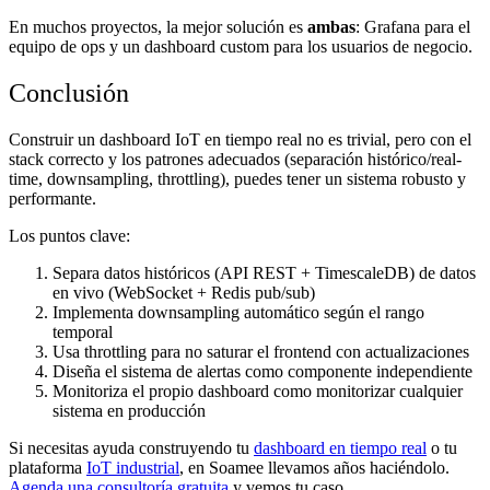
En muchos proyectos, la mejor solución es
ambas
: Grafana para el
equipo de ops y un dashboard custom para los usuarios de negocio.
Conclusión
Construir un dashboard IoT en tiempo real no es trivial, pero con el
stack correcto y los patrones adecuados (separación histórico/real-
time, downsampling, throttling), puedes tener un sistema robusto y
performante.
Los puntos clave:
Separa datos históricos (API REST + TimescaleDB) de datos
en vivo (WebSocket + Redis pub/sub)
Implementa downsampling automático según el rango
temporal
Usa throttling para no saturar el frontend con actualizaciones
Diseña el sistema de alertas como componente independiente
Monitoriza el propio dashboard como monitorizar cualquier
sistema en producción
Si necesitas ayuda construyendo tu
dashboard en tiempo real
o tu
plataforma
IoT industrial
, en Soamee llevamos años haciéndolo.
Agenda una consultoría gratuita
y vemos tu caso.