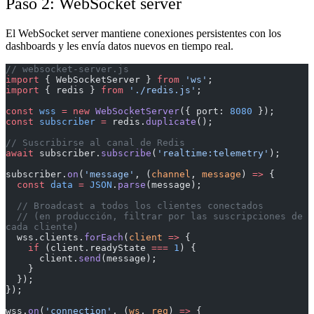
Paso 2: WebSocket server
El WebSocket server mantiene conexiones persistentes con los
dashboards y les envía datos nuevos en tiempo real.
// websocket-server.js
import
 { WebSocketServer } 
from
 'ws'
;
import
 { redis } 
from
 './redis.js'
;
const
 wss
 =
 new
 WebSocketServer
({ port: 
8080
 });
const
 subscriber
 =
 redis.
duplicate
();
// Suscribirse al canal de Redis
await
 subscriber.
subscribe
(
'realtime:telemetry'
);
subscriber.
on
(
'message'
, (
channel
, 
message
) 
=>
 {
  const
 data
 =
 JSON
.
parse
(message);
  // Broadcast a todos los clientes conectados
  // (en producción, filtrar por las suscripciones de 
cada cliente)
  wss.clients.
forEach
(
client
 =>
 {
    if
 (client.readyState 
===
 1
) {
      client.
send
(message);
    }
  });
});
wss.
on
(
'connection'
, (
ws
, 
req
) 
=>
 {