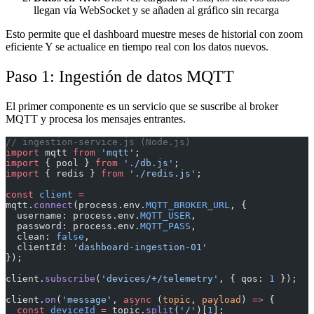
llegan vía WebSocket y se añaden al gráfico sin recarga
Esto permite que el dashboard muestre meses de historial con zoom
eficiente Y se actualice en tiempo real con los datos nuevos.
Paso 1: Ingestión de datos MQTT
El primer componente es un servicio que se suscribe al broker
MQTT y procesa los mensajes entrantes.
// ingestion-service.js (Node.js)
import
 mqtt 
from
 'mqtt'
;
import
 { pool } 
from
 './db.js'
;
import
 { redis } 
from
 './redis.js'
;
const
 client
 =
mqtt.
connect
(process.env.
MQTT_BROKER_URL
, {
  username: process.env.
MQTT_USER
,
  password: process.env.
MQTT_PASS
,
  clean: 
false
,
  clientId: 
'dashboard-ingestion-01'
});
client.
subscribe
(
'devices/+/telemetry'
, { qos: 
1
 });
client.
on
(
'message'
, 
async
 (
topic
, 
payload
) 
=>
 {
  const
 deviceId
 =
 topic.
split
(
'/'
)[
1
];