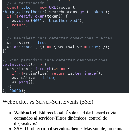
  // Autenticación
  const
 token
 =
 new
 URL
(req.url, 
'http://localhost'
).searchParams.
get
(
'token'
);
  if
 (
!
verifyToken
(token)) {
    ws.
close
(
4001
, 
'Unauthorized'
);
    return
;
  }
  // Heartbeat para detectar conexiones muertas
  ws.isAlive 
=
 true
;
  ws.
on
(
'pong'
, () 
=>
 { ws.isAlive 
=
 true
; });
});
// Ping periódico para detectar desconexiones
setInterval
(() 
=>
 {
  wss.clients.
forEach
(
ws
 =>
 {
    if
 (
!
ws.isAlive) 
return
 ws.
terminate
();
    ws.isAlive 
=
 false
;
    ws.
ping
();
  });
}, 
30000
);
WebSocket vs Server-Sent Events (SSE)
WebSocket
: Bidireccional. Úsalo si el dashboard envía
comandos al servidor (filtros dinámicos, control de
dispositivos)
SSE
: Unidireccional servidor-cliente. Más simple, funciona