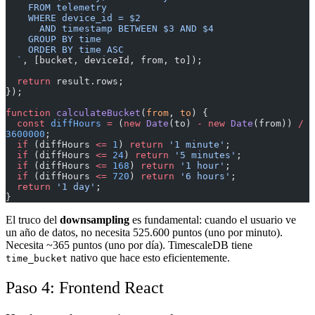
    FROM telemetry
    WHERE device_id = $2
      AND timestamp BETWEEN $3 AND $4
    GROUP BY time
    ORDER BY time ASC
  `
, [bucket, deviceId, from, to]);
  return
 result.rows;
});
function
 calculateBucket
(
from
, 
to
) {
  const
 diffHours
 =
 (
new
 Date
(to) 
-
 new
 Date
(from)) 
/
3600000
;
  if
 (diffHours 
<=
 1
) 
return
 '1 minute'
;
  if
 (diffHours 
<=
 24
) 
return
 '5 minutes'
;
  if
 (diffHours 
<=
 168
) 
return
 '1 hour'
;
  if
 (diffHours 
<=
 720
) 
return
 '6 hours'
;
  return
 '1 day'
;
}
El truco del
downsampling
es fundamental: cuando el usuario ve
un año de datos, no necesita 525.600 puntos (uno por minuto).
Necesita ~365 puntos (uno por día). TimescaleDB tiene
nativo que hace esto eficientemente.
time_bucket
Paso 4: Frontend React