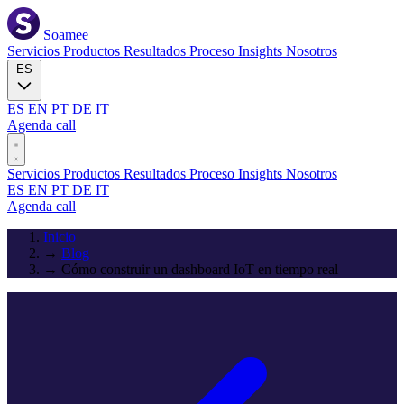
Soamee
Servicios
Productos
Resultados
Proceso
Insights
Nosotros
ES
ES
EN
PT
DE
IT
Agenda call
Servicios
Productos
Resultados
Proceso
Insights
Nosotros
ES
EN
PT
DE
IT
Agenda call
Inicio
→
Blog
→
Cómo construir un dashboard IoT en tiempo real