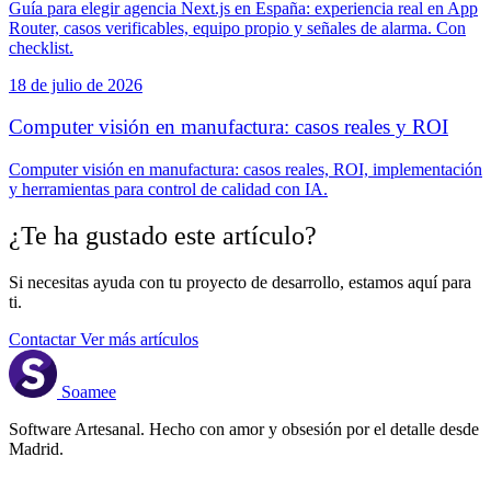
Guía para elegir agencia Next.js en España: experiencia real en App
Router, casos verificables, equipo propio y señales de alarma. Con
checklist.
18 de julio de 2026
Computer visión en manufactura: casos reales y ROI
Computer visión en manufactura: casos reales, ROI, implementación
y herramientas para control de calidad con IA.
¿Te ha gustado este artículo?
Si necesitas ayuda con tu proyecto de desarrollo, estamos aquí para
ti.
Contactar
Ver más artículos
Soamee
Software Artesanal. Hecho con amor y obsesión por el detalle desde
Madrid.