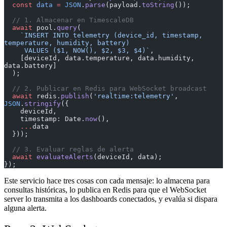
  const
 data
 =
 JSON
.
parse
(payload.
toString
());
  // 1. Almacenar en TimescaleDB
  await
 pool.
query
(
    `INSERT INTO telemetry (device_id, timestamp, 
temperature, humidity, battery)
     VALUES ($1, NOW(), $2, $3, $4)`
,
    [deviceId, data.temperature, data.humidity, 
data.battery]
  );
  // 2. Publicar en Redis para WebSocket broadcast
  await
 redis.
publish
(
'realtime:telemetry'
, 
JSON
.
stringify
({
    deviceId,
    timestamp: Date.
now
(),
    ...
data
  }));
  // 3. Evaluar reglas de alerta
  await
 evaluateAlerts
(deviceId, data);
});
Este servicio hace tres cosas con cada mensaje: lo almacena para
consultas históricas, lo publica en Redis para que el WebSocket
server lo transmita a los dashboards conectados, y evalúa si dispara
alguna alerta.