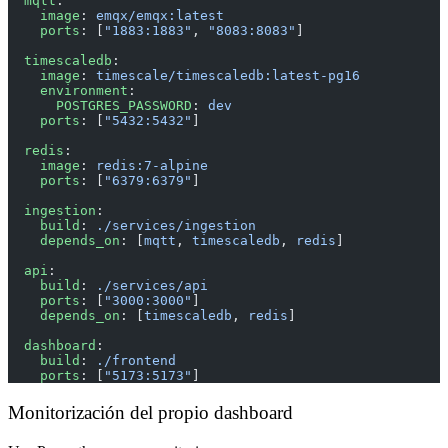
  mqtt
:
    image
: 
emqx/emqx:latest
    ports
: [
"1883:1883"
, 
"8083:8083"
]
  timescaledb
:
    image
: 
timescale/timescaledb:latest-pg16
    environment
:
      POSTGRES_PASSWORD
: 
dev
    ports
: [
"5432:5432"
]
  redis
:
    image
: 
redis:7-alpine
    ports
: [
"6379:6379"
]
  ingestion
:
    build
: 
./services/ingestion
    depends_on
: [
mqtt
, 
timescaledb
, 
redis
]
  api
:
    build
: 
./services/api
    ports
: [
"3000:3000"
]
    depends_on
: [
timescaledb
, 
redis
]
  dashboard
:
    build
: 
./frontend
    ports
: [
"5173:5173"
]
Monitorización del propio dashboard