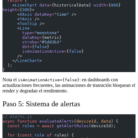
  return
 (
    <
LineChart
 data
=
{historicalData} 
width
=
{
800
} 
height
=
{
300
}>
      <
XAxis
 dataKey
=
"time"
 />
      <
YAxis
 />
      <
Tooltip
 />
      <
Line
        type
=
"monotone"
        dataKey
=
{metric}
        stroke
=
"#5dd3b3"
        dot
=
{
false
}
        isAnimationActive
=
{
false
}
      />
    </
LineChart
>
  );
}
Nota el
: en dashboards con
isAnimationActive={false}
actualizaciones frecuentes, las animaciones de transición bloquean el
render y degradan el rendimiento.
Paso 5: Sistema de alertas
// alerts.js
async
 function
 evaluateAlerts
(
deviceId
, 
data
) {
  const
 rules
 =
 await
 getAlertRules
(deviceId);
  for
 (
const
 rule
 of
 rules) {