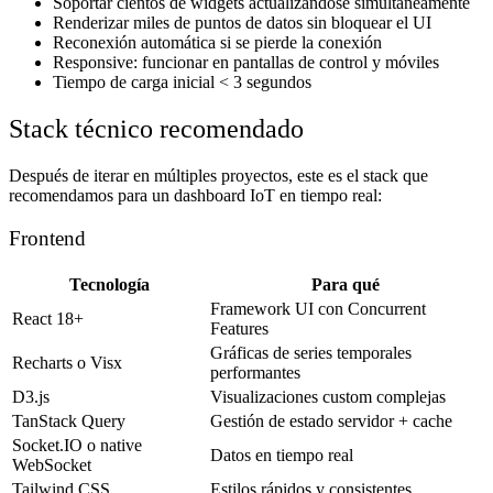
Soportar cientos de widgets actualizándose simultáneamente
Renderizar miles de puntos de datos sin bloquear el UI
Reconexión automática si se pierde la conexión
Responsive: funcionar en pantallas de control y móviles
Tiempo de carga inicial < 3 segundos
Stack técnico recomendado
Después de iterar en múltiples proyectos, este es el stack que
recomendamos para un dashboard IoT en tiempo real:
Frontend
Tecnología
Para qué
Framework UI con Concurrent
React 18+
Features
Gráficas de series temporales
Recharts o Visx
performantes
D3.js
Visualizaciones custom complejas
TanStack Query
Gestión de estado servidor + cache
Socket.IO o native
Datos en tiempo real
WebSocket
Tailwind CSS
Estilos rápidos y consistentes