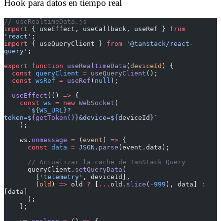
Hook para datos en tiempo real
// useRealtimeData.js
import
 { useEffect, useCallback, useRef } 
from
'react'
;
import
 { useQueryClient } 
from
 '@tanstack/react-
query'
;
export
 function
 useRealtimeData
(
deviceId
) {
  const
 queryClient
 =
 useQueryClient
();
  const
 wsRef
 =
 useRef
(
null
);
  useEffect
(() 
=>
 {
    const
 ws
 =
 new
 WebSocket
(
      `${
WS_URL
}?
token=${
getToken
()
}&device=${
deviceId
}`
    );
    ws.
onmessage
 =
 (
event
) 
=>
 {
      const
 data
 =
 JSON
.
parse
(event.data);
      // Actualizar la cache de TanStack Query
      queryClient.
setQueryData
(
        [
'telemetry'
, deviceId],
        (
old
) 
=>
 old 
?
 [
...
old.
slice
(
-
999
), data] 
:
[data]
      );
    };