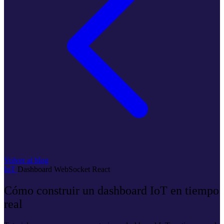
Volver al blog
IoT
Dashboard
WebSocket
React
Cómo construir un dashboard IoT en tiempo
real