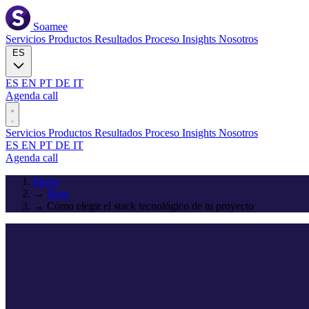
Soamee
Servicios
Productos
Resultados
Proceso
Insights
Nosotros
ES
ES
EN
PT
DE
IT
Agenda call
Servicios
Productos
Resultados
Proceso
Insights
Nosotros
ES
EN
PT
DE
IT
Agenda call
Inicio
→
Blog
→
Cómo elegir el stack tecnológico de tu proyecto