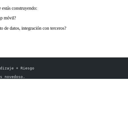
e estás construyendo:
pp móvil?
to de datos, integración con terceros?
dizaje + Riesgo
s novedoso.