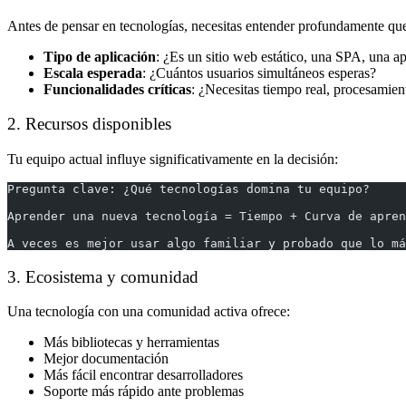
Antes de pensar en tecnologías, necesitas entender profundamente qu
Tipo de aplicación
: ¿Es un sitio web estático, una SPA, una a
Escala esperada
: ¿Cuántos usuarios simultáneos esperas?
Funcionalidades críticas
: ¿Necesitas tiempo real, procesamien
2. Recursos disponibles
Tu equipo actual influye significativamente en la decisión:
Pregunta clave: ¿Qué tecnologías domina tu equipo?
Aprender una nueva tecnología = Tiempo + Curva de apren
A veces es mejor usar algo familiar y probado que lo má
3. Ecosistema y comunidad
Una tecnología con una comunidad activa ofrece:
Más bibliotecas y herramientas
Mejor documentación
Más fácil encontrar desarrolladores
Soporte más rápido ante problemas