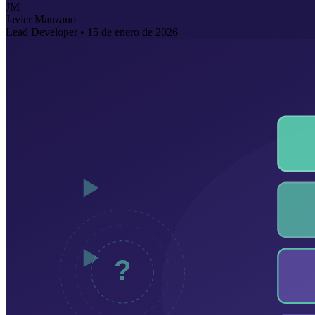
JM
Javier Manzano
Lead Developer •
15 de enero de 2026